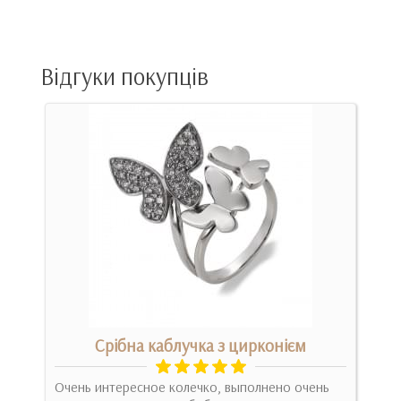
Відгуки покупців
Срібна каблучка з цирконієм
ок,
Очень интересное колечко, выполнено очень
Коль