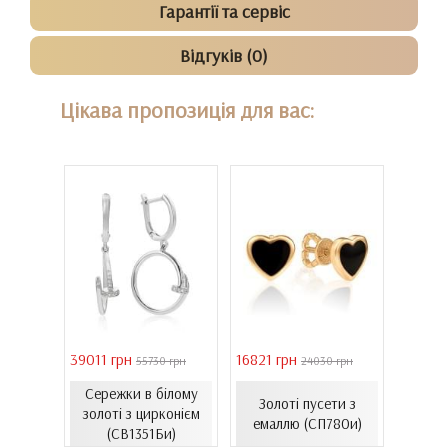
Гарантії та сервіс
Відгуків (0)
Цікава пропозиція для вас:
39011 грн
16821 грн
40944 
 грн
55730 грн
24030 грн
Сережки в білому
Золо
ти з
Золоті пусети з
золоті з цирконієм
бароч
06.4и)
емаллю (СП780и)
(СВ1351Би)
(СВ150