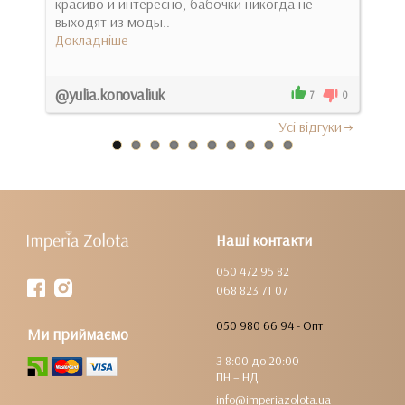
ні,
красиво и интересно, бабочки никогда не
уто
выходят из моды..
игра
Докладніше
Док
@yulia.konovaliuk
Гал
0
7
0
Усi вiдгуки
Наші контакти
050 472 95 82
068 823 71 07
050 980 66 94 - Опт
Ми приймаємо
З 8:00 до 20:00
ПН – НД
info@imperiazolota.ua