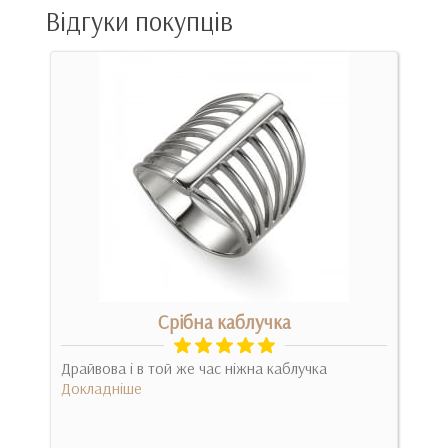
Відгуки покупців
Срібна каблучка
ото.
Драйвова і в той же час ніжна каблучка
Дуж
на,
Докладніше
спо
Док