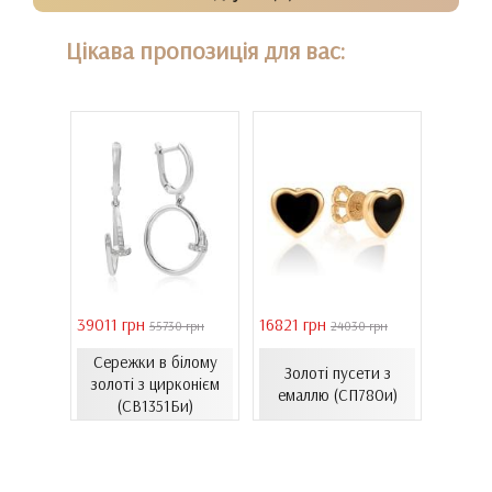
Цікава пропозиція для вас:
39011 грн
16821 грн
40944 
 грн
55730 грн
24030 грн
Сережки в білому
Золо
ти з
Золоті пусети з
золоті з цирконієм
бароч
06.4и)
емаллю (СП780и)
(СВ1351Би)
(СВ150