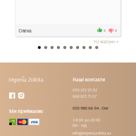
Олена
Оле
0
0
0
Усi вiдгуки
Наші контакти
050 472 95 82
068 823 71 07
050 980 66 94 - Опт
Ми приймаємо
З 8:00 до 20:00
ПН – НД
info@imperiazolota.ua