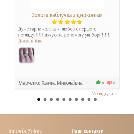
Золота каблучка з цирконієм
)))
Дуже гарна колекція, любов с першого
Куп
погляду!!!!!! дякую за допомогу увиборі!!!!!!..
ост
Докладніше
стил
Док
Марченко Галина МиколаЇвна
Све
0
0
0
Усi вiдгуки
Наші контакти