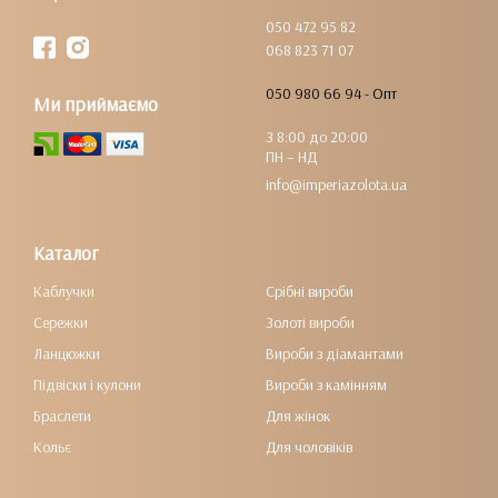
050 472 95 82
068 823 71 07
050 980 66 94 - Опт
Ми приймаємо
З 8:00 до 20:00
ПН – НД
info@imperiazolota.ua
Каталог
Каблучки
Срібні вироби
Сережки
Золоті вироби
Ланцюжки
Вироби з діамантами
Підвіски і кулони
Вироби з камінням
Браслети
Для жінок
Кольє
Для чоловіків