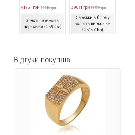
41731 грн
39011 грн
16821 
 грн
59616 грн
55730 грн
Сережки в білому
ти з
Золоті сережки з
Зол
золоті з цирконієм
06.4и)
цирконієм (СВ985и)
емал
(СВ1351Би)
Відгуки покупців