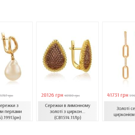
28126 грн
41731 грн
5787 грн
40180 грн
596
сережки з
Сережки в лимонному
Золоті с
ми перлами
золоті з циркон...
цирконієм
3).19913рн)
(СВ1514.11Лр)