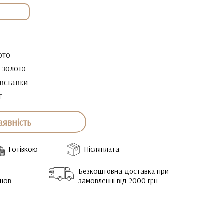
ото
е золото
 вставки
г
аявність
Готівкою
Післяплата
Безкоштовна доставка при
йшов
замовленні від 2000 грн