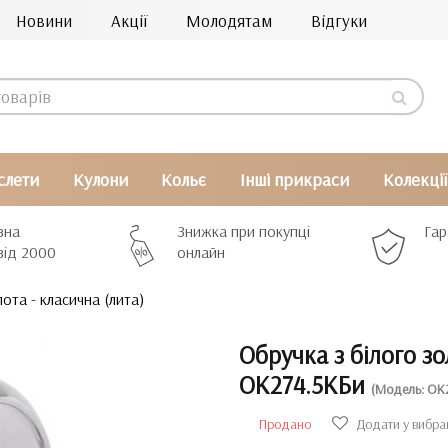
Новини
Акції
Молодятам
Відгуки
слети
Кулони
Кольє
Інші прикраси
Колекції
вна
Знижка при покупці
Гар
від 2000
онлайн
ота - класична (лита)
Обручка з білого зо
ОК274.5КБи
(Модель: ОК
Продано
Додати у вибра