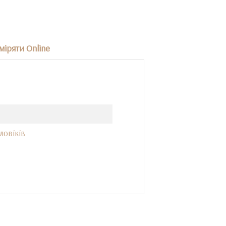
іряти Online
ловіків