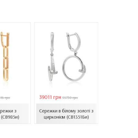
39011 грн
16821 грн
16 грн
55730 грн
2403
ережки з
Сережки в білому золоті з
Золоті пусет
 (СВ985и)
цирконієм (СВ1351Би)
(СП78