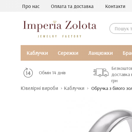
Про нас
Оплата та доставка
Контакти
Каблучки
Сережки
Ланцюжки
Бра
Безкошто
Обмін 14 днів
доставка 
грн
Ювелірні вироби
Каблучки
Обручка з білого зол