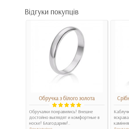
Відгуки покупців
ота -
Обручка з білого золота
Сріб
йка)
Обручалки понравились! Внешне
Каблучк
ена
достойно выглядят и комфортные в
яскрава
носке! Благодарим!..
каміння
Докладніше
Доклад