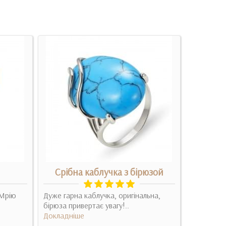
Срібна каблучка з бірюзой
 Мрію
Дуже гарна каблучка, оригінальна,
Очень пон
бірюза привертає увагу!..
замыслова
Докладніше
Докладні