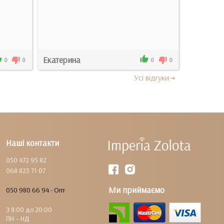
Екатерина
Маргари
0
0
0
0
Усi вiдгуки
Наші контакти
050 472 95 82
068 823 71 07
Ми приймаємо
050 980 66 94 - Опт
З 8:00 до 20:00
ПН – НД