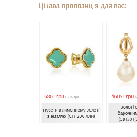
Цікава пропозиція для вас:
6861 грн
46051 грн
18407 грн
8576 грн
6
Золоті 
сети з емаллю
Пусети в лимонному золоті
барочни
1206.4и)
з емаллю (СП1206.4Ли)
(СВ1501(