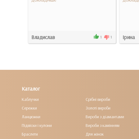
Владислав
Ірина
0
0
1
1
Каталог
Каблучки
Срібні вироби
Сережки
Золоті вироби
Ланцюжки
Вироби з діамантами
Підвіски і кулони
Вироби з камінням
Браслети
Для жінок