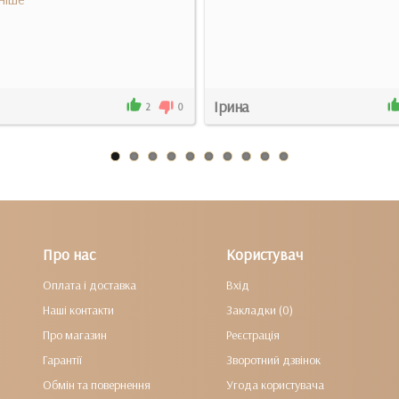
Ірина
2
0
Про нас
Користувач
Оплата і доставка
Вхід
Наші контакти
Закладки (0)
Про магазин
Реєстрація
Гарантії
Зворотний дзвінок
Обмін та повернення
Угода користувача