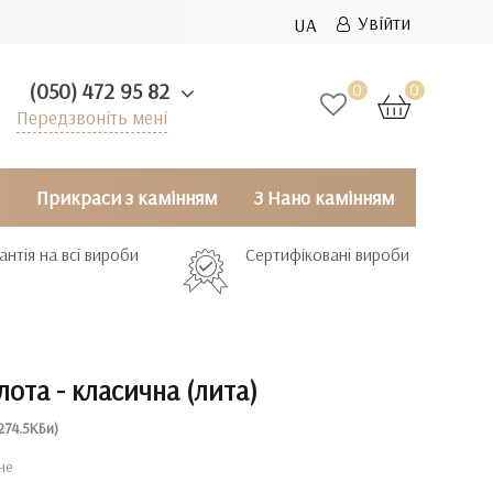
Увійти
UA
(050) 472 95 82
0
0
Передзвоніть мені
Прикраси з камінням
З Нано камінням
антія на всі вироби
Сертифіковані вироби
лота - класична (лита)
274.5КБи)
не