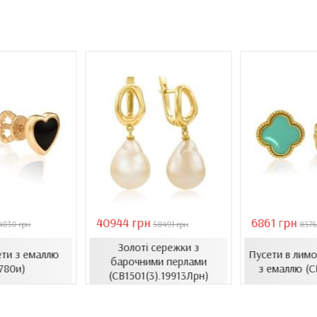
40944 грн
6861 грн
4030 грн
58491 грн
8576
Золоті сережки з
ети з емаллю
Пусети в лимо
барочними перлами
780и)
з емаллю (С
(СВ1501(3).19913Лрн)