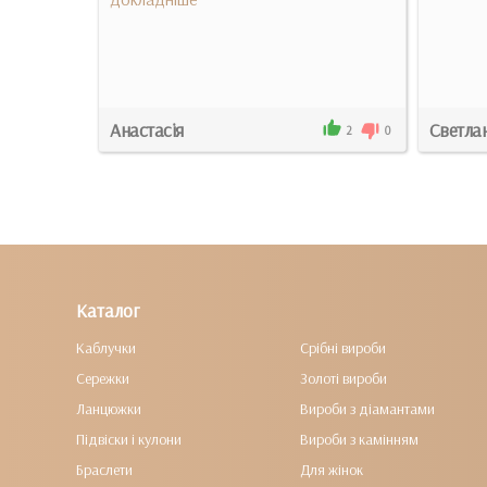
Анастасія
Светла
1
0
2
0
Каталог
Каблучки
Срібні вироби
Сережки
Золоті вироби
Ланцюжки
Вироби з діамантами
Підвіски і кулони
Вироби з камінням
Браслети
Для жінок