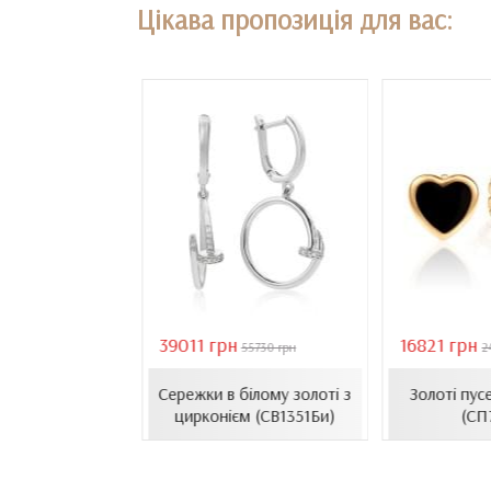
Цікава пропозиція для вас:
39011 грн
16821 грн
18407 грн
55730 грн
2
сети з емаллю
Сережки в білому золоті з
Золоті пус
1206.4и)
цирконієм (СВ1351Би)
(СП