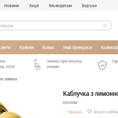
Новини
Акції
Молодятам
Відгуки
слети
Кулони
Кольє
Інші прикраси
Колекції
вна
Знижка при покупці
Гар
від 2000
онлайн
го золота
Каблучка з лимонн
КБ324Ли)
Продано
Додати у вибра