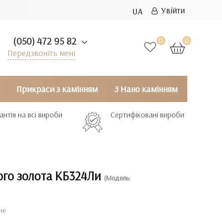
Увійти
UA
(050) 472 95 82
0
0
Передзвоніть мені
Прикраси з камінням
З Нано камінням
антія на всі вироби
Сертифіковані вироби
ого золота КБ324Ли
(Модель:
не