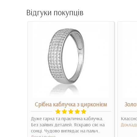
Відгуки покупців
она з
Срібна каблучка з цирконієм
Золо
Дуже гарна та практична каблучка.
Классно
 виглядає
Без зайвих деталей. Яскраво сяє на
Доклад
ридбати..
сонці. Чудово виглядає на пальч..
Докладніше