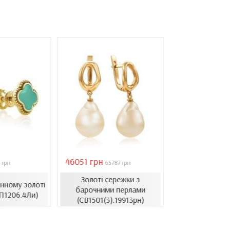
46051 грн
28126 грн
 грн
65787 грн
4018
Золоті сережки з
Сережки в л
нному золоті
барочними перлами
золоті з ци
П1206.4Ли)
(СВ1501(3).19913рн)
(СВ1514.