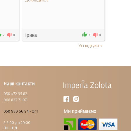
Ірина
Мая
2
0
2
0
Усi вiдгуки
Наші контакти
050 472 95 82
068 823 71 07
Ми приймаємо
050 980 66 94 - Опт
З 8:00 до 20:00
ПН – НД