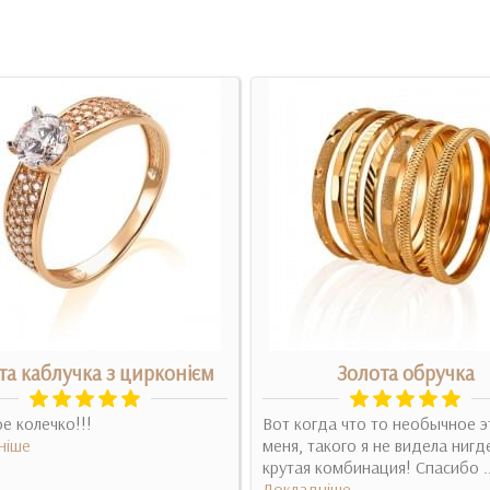
та каблучка з цирконієм
Золота обручка
е колечко!!!
Вот когда что то необычное э
ніше
меня, такого я не видела нигд
крутая комбинация! Спасибо .
Докладніше