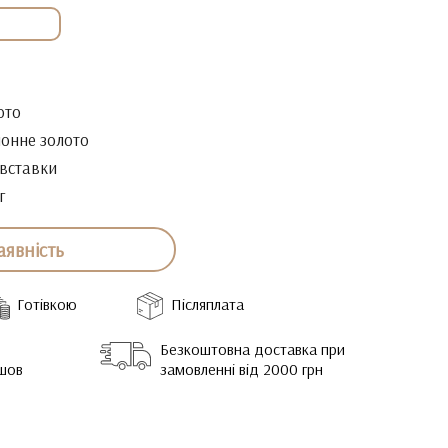
ото
онне золото
 вставки
г
аявність
Готівкою
Післяплата
Безкоштовна доставка при
йшов
замовленні від 2000 грн