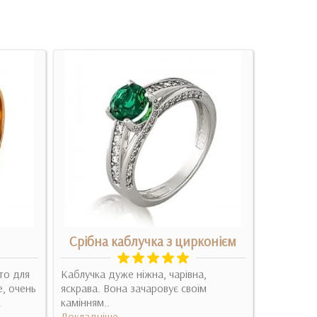
Срібна каблучка з цирконієм
Срібний
то для
Каблучка дуже ніжна, чарівна,
Оригиналь
е, очень
яскрава. Вона зачаровує своїм
рекоменду
.
камінням..
Докладні
Докладніше