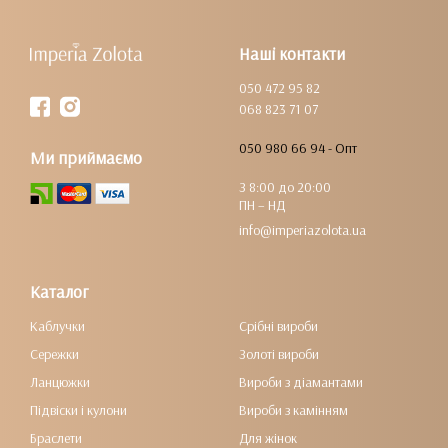
Наші контакти
050 472 95 82
068 823 71 07
050 980 66 94 - Опт
Ми приймаємо
З 8:00 до 20:00
ПН – НД
info@imperiazolota.ua
Каталог
Каблучки
Срібні вироби
Сережки
Золоті вироби
Ланцюжки
Вироби з діамантами
Підвіски і кулони
Вироби з камінням
Браслети
Для жінок