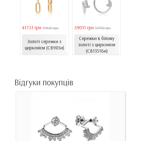
41731 грн
39011 грн
16821 
 грн
59616 грн
55730 грн
Сережки в білому
ти з
Золоті сережки з
Зол
золоті з цирконієм
06.4и)
цирконієм (СВ985и)
емал
(СВ1351Би)
Відгуки покупців