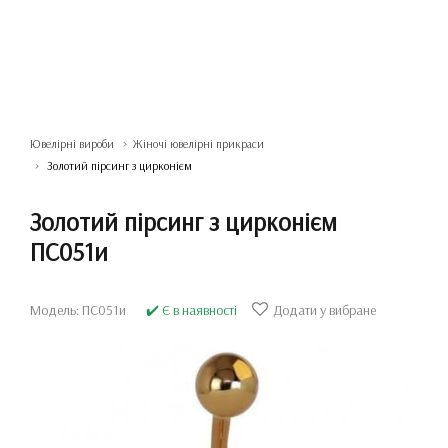
Ювелірні вироби
Жіночі ювелірні прикраси
Золотий пірсинг з цирконієм
Золотий пірсинг з цирконієм
ПС051и
Модель: ПС051и
✔️ Є в наявності
Додати у вибране