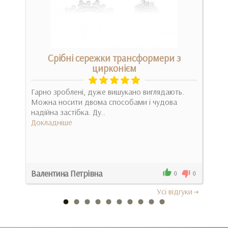
Срібні сережки трансформери з
цирконієм
ням
Цеп
Гарно зроблені, дуже вишукано виглядають.
звен
Можна носити двома способами і чудова
Док
надійна застібка. Ду..
Докладніше
Валентина Петрівна
Ксе
1
0
0
Усi вiдгуки