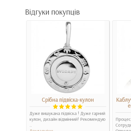
Відгуки покупців
а
Срібна підвіска-кулон
Каблу
е
 Они
Дуже вишукана підвіска ! Дуже гарний
кулон, дизайн відмінний! Рекомендую
Процес
дошло как
..
Сотруд
Докладніше
Определ