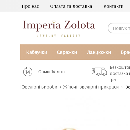
Про нас
Оплата та доставка
Контакти
Каблучки
Сережки
Ланцюжки
Бра
Безкошто
Обмін 14 днів
доставка 
грн
Ювелірні вироби
Жіночі ювелірні прикраси
Зо