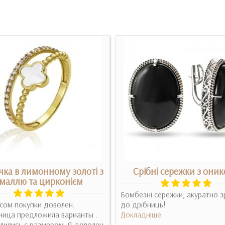
чка в лимонному золоті з
Срібні сережки з они
маллю та цирконієм
Бомбезні сережки, акуратно з
сом покупки доволен.
до дрібниць!
ница предложила варианты .
Докладніше
ились с размером. Я доволен