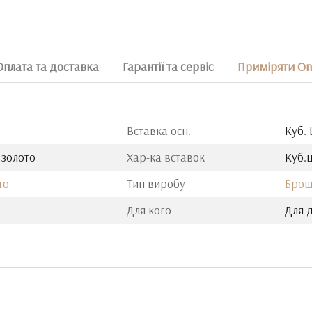
Оплата та доставка
Гарантії та сервіс
Приміряти On
Вставка осн.
Куб.
 золото
Хар-ка вставок
Куб.ц
то
Тип виробу
Брош
Для кого
Для д