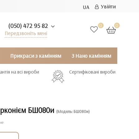
Увійти
UA
(050) 472 95 82
0
0
Передзвоніть мені
Прикраси з камінням
З Нано камінням
антія на всі вироби
Сертифіковані вироби
ирконієм БШ080и
(Модель: БШ080и)
не