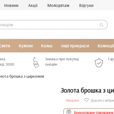
Новини
Акції
Молодятам
Відгуки
слети
Кулони
Кольє
Інші прикраси
Колекції
вна
Знижка при покупці
Гар
від 2000
онлайн
лота брошка з цирконієм
Золота брошка з ц
Продано
Додати у вибра
Брендоване пакування