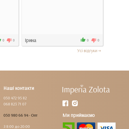
Ірина
Анастаси
0
0
0
0
Усi вiдгуки
Наші контакти
050 472 95 82
068 823 71 07
Ми приймаємо
050 980 66 94 - Опт
З 8:00 до 20:00