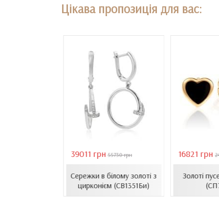
Цікава пропозиція для вас:
39011 грн
16821 грн
18407 грн
55730 грн
2
сети з емаллю
Сережки в білому золоті з
Золоті пус
1206.4и)
цирконієм (СВ1351Би)
(СП