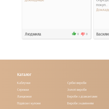
покуп..
Доклад
Людмила
Васили
3
0
0
0
Каталог
Каблучки
Срібні вироби
Сережки
Золоті вироби
Ланцюжки
Вироби з діамантами
Підвіски і кулони
Вироби з камінням