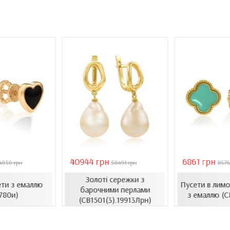
40944 грн
6861 грн
4030 грн
58491 грн
8576
Золоті сережки з
ети з емаллю
Пусети в лимо
барочними перлами
780и)
з емаллю (С
(СВ1501(3).19913Лрн)