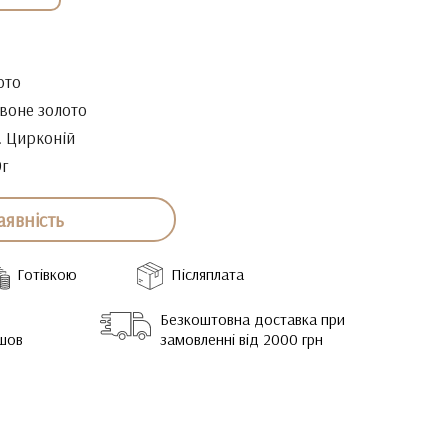
ото
воне золото
. Цирконій
9г
аявність
Готівкою
Післяплата
Безкоштовна доставка при
йшов
замовленні від 2000 грн