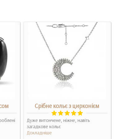
ксом
Срібне кольє з цирконієм
роблені
Дуже витончене, ніжне, навіть
Это кольц
загадкове кольє
с момента
Докладніше
геометрия
Докладні