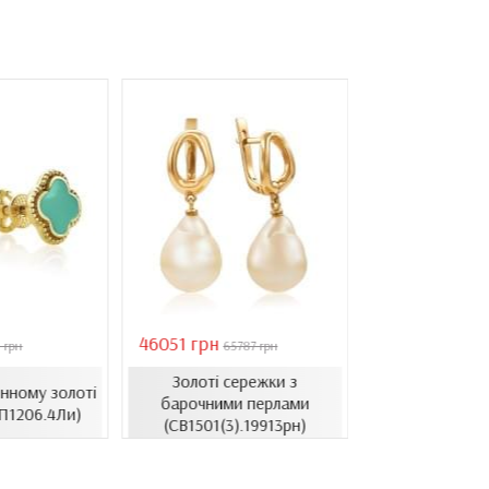
46051 грн
28126 грн
 грн
65787 грн
4018
Золоті сережки з
Сережки в л
нному золоті
барочними перлами
золоті з ци
П1206.4Ли)
(СВ1501(3).19913рн)
(СВ1514.