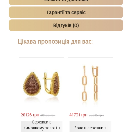
Гарантії та сервіс
Відгуків (0)
Цікава пропозиція для вас:
28126 грн
41731 грн
39011 
 грн
40180 грн
59616 грн
Сережки в
Сере
ти з
лимонному золоті з
Золоті сережки з
золот