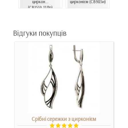
06.4и)
циркон...
цирконієм (СВ985и)
(
(СВ1514.11Лр)
Відгуки покупців
Срібні сережки з цирконієм