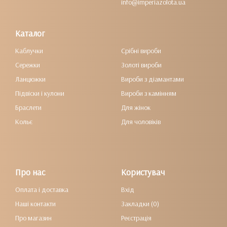
info@imperiazolota.ua
Каталог
Каблучки
Срібні вироби
Сережки
Золоті вироби
Ланцюжки
Вироби з діамантами
Підвіски і кулони
Вироби з камінням
Браслети
Для жінок
Кольє
Для чоловіків
Про нас
Користувач
Оплата і доставка
Вхід
Наші контакти
Закладки (0)
Про магазин
Реєстрація