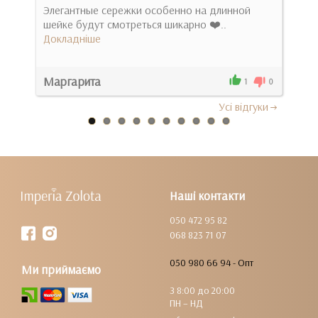
Элегантные сережки особенно на длинной
шейке будут смотреться шикарно ❤️..
Піді
Докладніше
тенд
Док
Маргарита
Алі
0
1
0
Усi вiдгуки
Наші контакти
050 472 95 82
068 823 71 07
050 980 66 94 - Опт
Ми приймаємо
З 8:00 до 20:00
ПН – НД