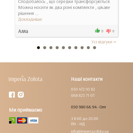
Сподобалось , що середки трансфорсуються.
Док
Можна носити як два різні комплекти , цікаве
рішення ...
Докладніше
Алла
Кат
0
0
0
Усi вiдгуки
Наші контакти
050 472 95 82
068 823 71 07
050 980 66 94 - Опт
Ми приймаємо
З 8:00 до 20:00
ПН – НД
info@imperiazolota.ua