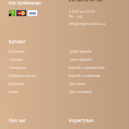
050 980 66 94 - Опт
Ми приймаємо
З 8:00 до 20:00
ПН – НД
info@imperiazolota.ua
Каталог
Каблучки
Срібні вироби
Сережки
Золоті вироби
Ланцюжки
Вироби з діамантами
Підвіски і кулони
Вироби з камінням
Браслети
Для жінок
Кольє
Для чоловіків
Про нас
Користувач