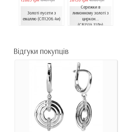
4 грн
18407 грн
40180 грн
Сережки в
онного
Золоті пусети з
лимонному золоті з
Золо
хі...
емаллю (СП1206.4и)
циркон...
цирко
к)
(СВ1514.11Лр)
Відгуки покупців