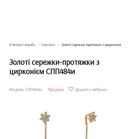
Ювелірні вироби
Сережки
Золоті сережки-протяжки з цирконієм
Золоті сережки-протяжки з
цирконієм СПП484и
Модель: СПП484и
Продано
Додати у вибране