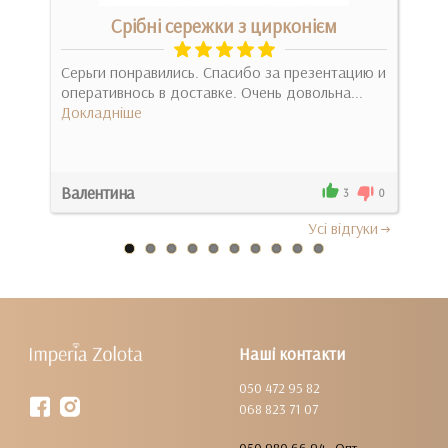
Срібні сережки з цирконієм
Серьги понравились. Спасибо за презентацию и
Мрі
аси
оперативнось в доставке. Очень довольна...
Прос
Докладніше
Док
Валентина
Ксе
0
3
0
Усi вiдгуки
Наші контакти
050 472 95 82
068 823 71 07