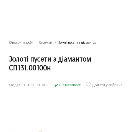
Ювелірні вироби
Сережки
Золоті пусети з діамантом
Золоті пусети з діамантом
СП131.00100н
Модель: СП131.00100н
✔️ Є в наявності
Додати у вибране