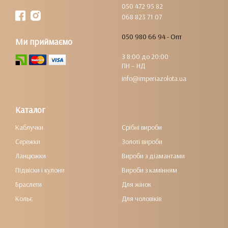
050 472 95 82
068 823 71 07
050 980 66 94 - Опт
Ми приймаємо
З 8:00 до 20:00
ПН – НД
info@imperiazolota.ua
Каталог
Каблучки
Срібні вироби
Сережки
Золоті вироби
Ланцюжки
Вироби з діамантами
Підвіски і кулони
Вироби з камінням
Браслети
Для жінок
Кольє
Для чоловіків