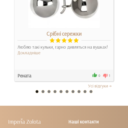
Срібні сережки
Люблю такі кульки, гарно дивляться на вушках!
Дуже
Докладніше
Док
Рената
Оле
0
0
1
Усi вiдгуки
Наші контакти