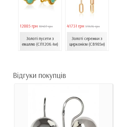
12885 грн
41731 грн
39011 
4 грн
18407 грн
59616 грн
онного
Сере
Золоті пусети з
Золоті сережки з
хі...
золот
емаллю (СП1206.4и)
цирконієм (СВ985и)
к)
(
Відгуки покупців