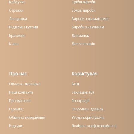
Каблучки
Срібні вироби
Сережки
Золоті вироби
Ланцюжки
Вироби з діамантами
Підвіски і кулони
Вироби з камінням
Браслети
Для жінок
Кольє
Для чоловіків
Про нас
Користувач
Оплата і доставка
Вхід
Наші контакти
Закладки (0)
Про магазин
Реєстрація
Гарантії
Зворотний дзвінок
Обмін та повернення
Угода користувача
Відгуки
Політика конфіденційності