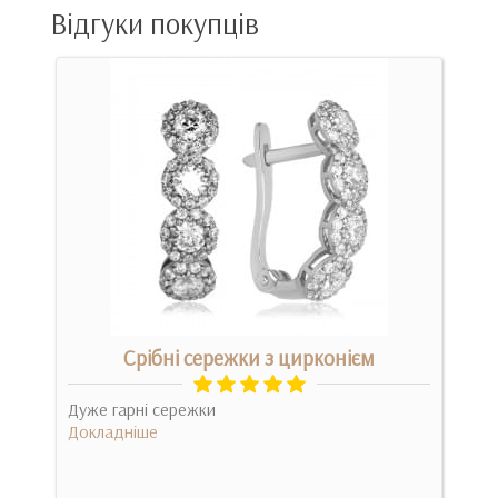
Відгуки покупців
Срібні сережки з цирконієм
Дуже гарні сережки
Про
Докладніше
Бож
Док