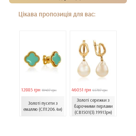
Цікава пропозиція для вас:
12885 грн
46051 грн
28126 
 грн
18407 грн
65787 грн
С
онного
Золоті сережки з
Золоті пусети з
лимон
хі...
барочними перлами
емаллю (СП1206.4и)
к)
(СВ1501(3).19913рн)
(С