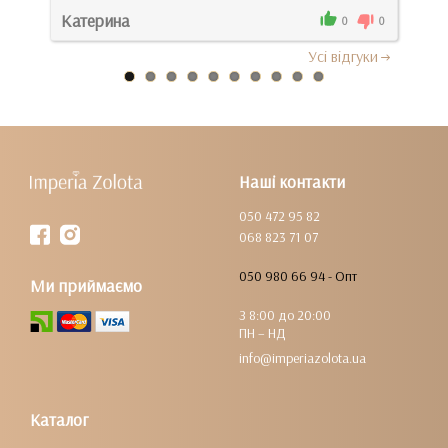
Катерина
Зин
1
0
0
Усi вiдгуки
Наші контакти
050 472 95 82
068 823 71 07
050 980 66 94 - Опт
Ми приймаємо
З 8:00 до 20:00
ПН – НД
info@imperiazolota.ua
Каталог