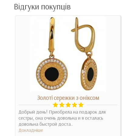
Відгуки покупців
Золоті сережки з оніксом
Пу
Добрый день! Приобрела на подарок для
Зак
сестры, она очень довольна и я осталась
ден
довольна быстрой доста..
отли
Докладніше
Док