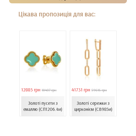
Цікава пропозиція для вас:
12885 грн
41731 грн
39011 
18407 грн
59616 грн
ілому
Сере
Золоті пусети з
Золоті сережки з
нтам...
золот
емаллю (СП1206.4и)
цирконієм (СВ985и)
00Бнк)
(