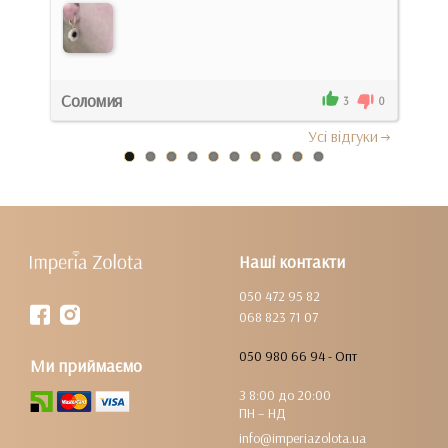
Соломия
Вла
0
3
0
Усi вiдгуки
Наші контакти
050 472 95 82
068 823 71 07
050 980 66 94 - Опт
Ми приймаємо
З 8:00 до 20:00
ПН – НД
info@imperiazolota.ua