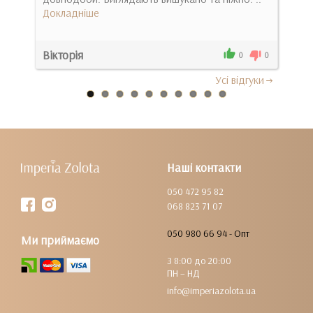
Докладніше
Вікторія
Люд
0
0
0
Усi вiдгуки
Наші контакти
050 472 95 82
068 823 71 07
050 980 66 94 - Опт
Ми приймаємо
З 8:00 до 20:00
ПН – НД
info@imperiazolota.ua