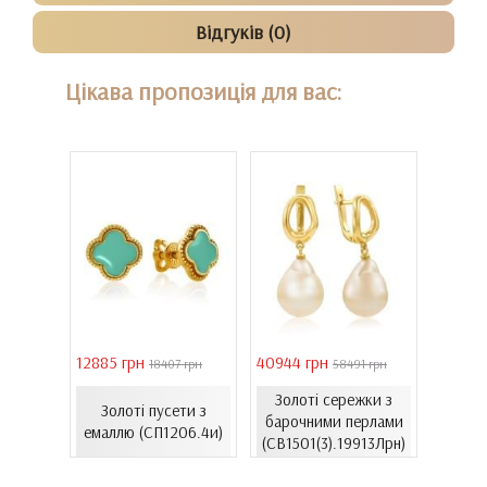
Відгуків (0)
Цікава пропозиція для вас:
12885 грн
40944 грн
6861 г
 грн
18407 грн
58491 грн
із
Золоті сережки з
Пусет
Золоті пусети з
лота з
барочними перлами
зол
емаллю (СП1206.4и)
991Лк)
(СВ1501(3).19913Лрн)
(С