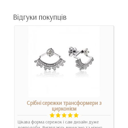
Відгуки покупців
Срібні сережки трансформери з
цирконієм
Ніжн
 и
Цікава форма сережок і сам дизайн дуже
сере
довподоби. Виглядають вишукано та ніжно. ..
Док