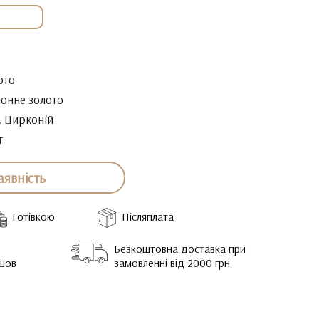
ото
онне золото
. Цирконій
г
аявність
Готівкою
Післяплата
Безкоштовна доставка при
йшов
замовленні від 2000 грн