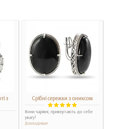
ті з
Срібні сережки з ониксом
Вони чарівні, привертають до себе
Маю подібн
увагу!
ще стильні
Докладніше
Докладні