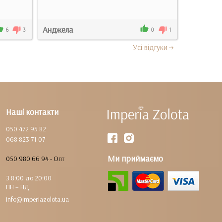
Анджела
Вікторія
6
3
0
1
Усi вiдгуки
Наші контакти
050 472 95 82
068 823 71 07
Ми приймаємо
050 980 66 94 - Опт
З 8:00 до 20:00
ПН – НД
info@imperiazolota.ua