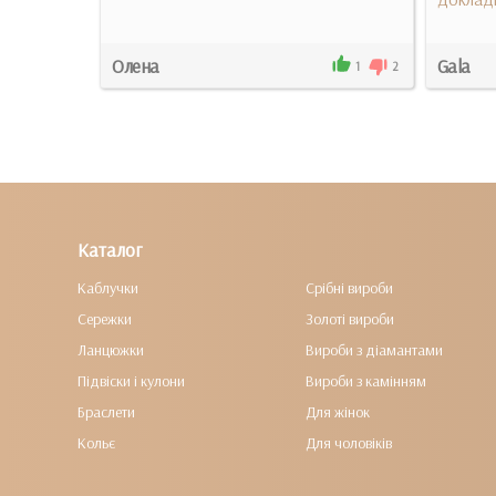
Олена
Gala
5
0
1
2
Каталог
Каблучки
Срібні вироби
Сережки
Золоті вироби
Ланцюжки
Вироби з діамантами
Підвіски і кулони
Вироби з камінням
Браслети
Для жінок
Кольє
Для чоловіків