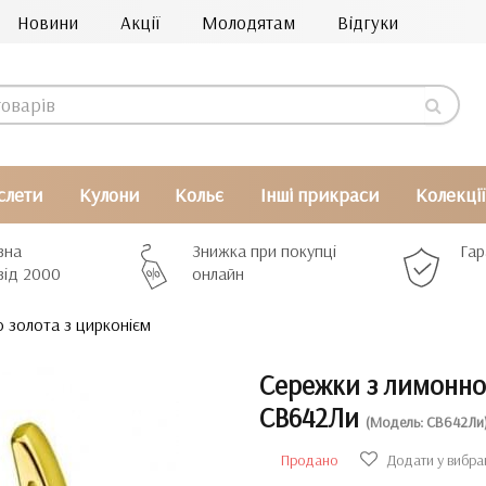
Новини
Акції
Молодятам
Відгуки
слети
Кулони
Кольє
Інші прикраси
Колекції
вна
Знижка при покупці
Гар
від 2000
онлайн
 золота з цирконієм
Сережки з лимонно
СВ642Ли
(Модель: СВ642Ли
Продано
Додати у вибра