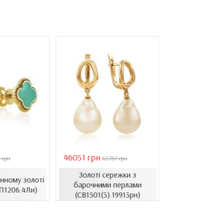
46051 грн
28126 грн
 грн
65787 грн
4018
Золоті сережки з
Сережки в л
нному золоті
барочними перлами
золоті з ци
П1206.4Ли)
(СВ1501(3).19913рн)
(СВ1514.