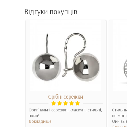
Відгуки покупців
конієм
Срібні сережки
нитов,
Оригінальні сережки, класичні, стильні,
Стильны
ніжні!
не могл
модель
Докладніше
Они выд
Доклад