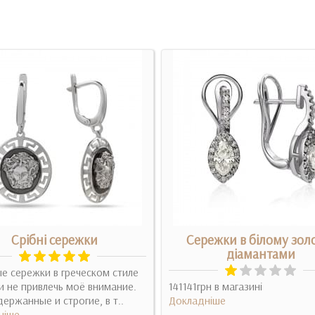
Срібні сережки
Сережки в білому золо
діамантами
е сережки в греческом стиле
и не привлечь моё внимание.
141141грн в магазині
ержанные и строгие, в т..
Докладніше
ніше