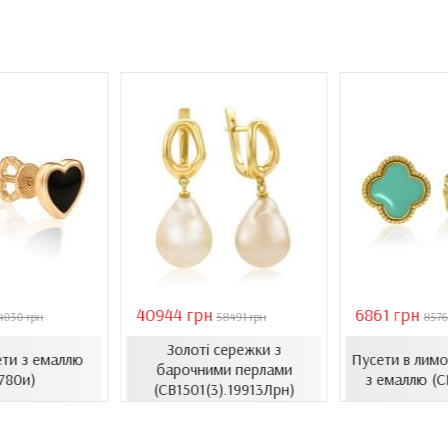
40944 грн
6861 грн
4030 грн
58491 грн
8576
Золоті сережки з
ети з емаллю
Пусети в лимо
барочними перлами
780и)
з емаллю (С
(СВ1501(3).19913Лрн)