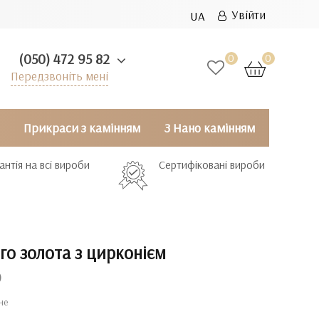
Увійти
UA
(050) 472 95 82
0
0
Передзвоніть мені
Прикраси з камінням
З Нано камінням
антія на всі вироби
Сертифіковані вироби
го золота з цирконієм
)
не