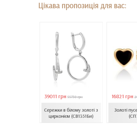
Цікава пропозиція для вас:
39011 грн
16821 грн
18407 грн
55730 грн
2
сети з емаллю
Сережки в білому золоті з
Золоті пус
1206.4и)
цирконієм (СВ1351Би)
(СП