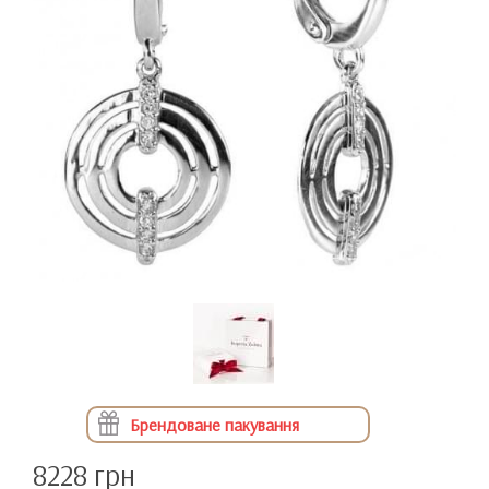
Брендоване пакування
8228 грн