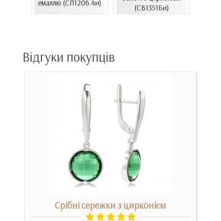
емаллю (СП1206.4и)
емал
00Бнк)
(СВ1351Би)
Відгуки покупців
Срібні сережки з цирконієм