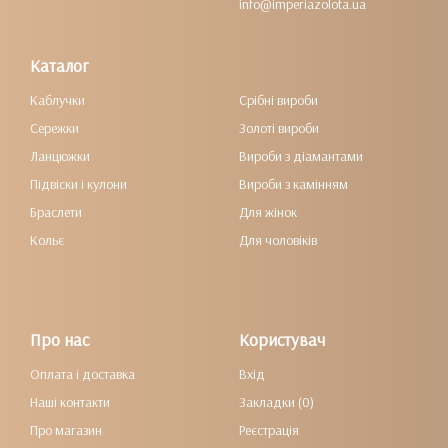
info@imperiazolota.ua
Каталог
Каблучки
Срібні вироби
Сережки
Золоті вироби
Ланцюжки
Вироби з діамантами
Підвіски і кулони
Вироби з камінням
Браслети
Для жінок
Кольє
Для чоловіків
Про нас
Користувач
Оплата і доставка
Вхід
Наші контакти
Закладки (0)
Про магазин
Реєстрація