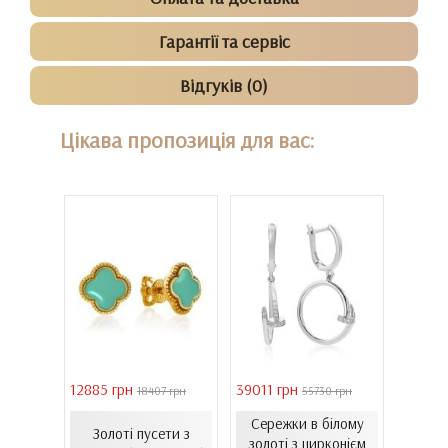
Гарантії та сервіс
Відгуків (0)
Цікава пропозиція для вас:
12885 грн
39011 грн
16821 
18407 грн
55730 грн
ілому
Сережки в білому
Золоті пусети з
Зол
нтам...
золоті з цирконієм