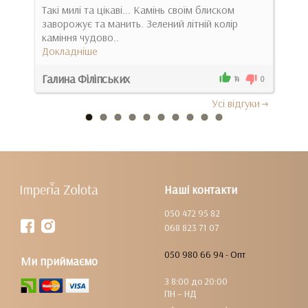
арму
Такі милі та цікаві... Камінь своїм блиском
заворожує та манить. Зелений літній колір
Гарн
каміння чудово..
засті
Докладніше
Док
Галина Філіпських
Бог
0
14
0
Усi вiдгуки
Наші контакти
050 472 95 82
068 823 71 07
050 980 66 94 - Опт
Ми приймаємо
З 8:00 до 20:00
ПН – НД