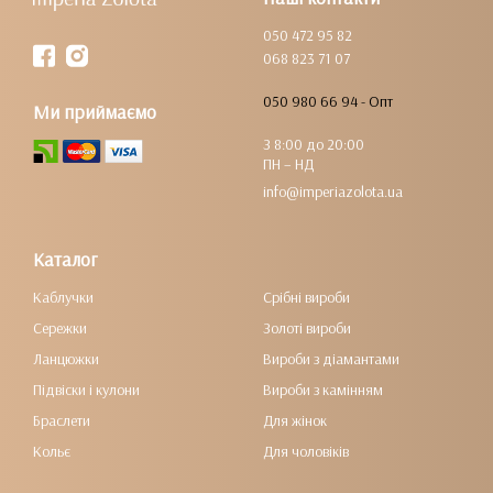
050 472 95 82
068 823 71 07
050 980 66 94 - Опт
Ми приймаємо
З 8:00 до 20:00
ПН – НД
info@imperiazolota.ua
Каталог
Каблучки
Срібні вироби
Сережки
Золоті вироби
Ланцюжки
Вироби з діамантами
Підвіски і кулони
Вироби з камінням
Браслети
Для жінок
Кольє
Для чоловіків