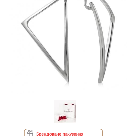
Брендоване пакування