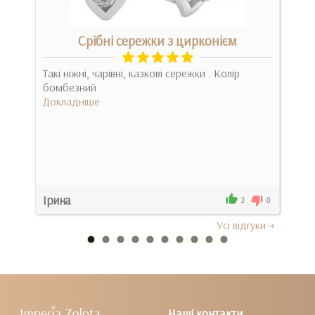
Срібні сережки з цирконієм
 и
Такі ніжні, чарівні, казкові сережки . Колір
Як н
ыпь
бомбезний
бо п
Докладніше
навіт
Док
Ірина
Іри
0
2
0
Усi вiдгуки
Наші контакти