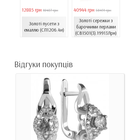
12885 грн
40944 грн
6861 г
 грн
18407 грн
58491 грн
Золоті сережки з
Пусет
ти з
Золоті пусети з
барочними перлами
зол
37к)
емаллю (СП1206.4и)
(СВ1501(3).19913Лрн)
(С
Відгуки покупців