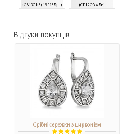
06.4и)
(СВ1501(3).19913Лрн)
(СП1206.4Ли)
(СВ15
Відгуки покупців
Срібні сережки з цирконієм