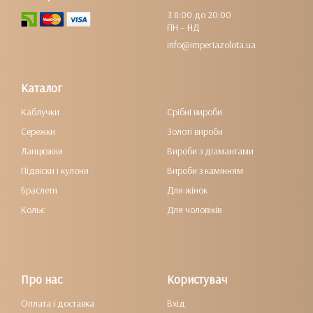
З 8:00 до 20:00
ПН – НД
info@imperiazolota.ua
Каталог
Каблучки
Срібні вироби
Сережки
Золоті вироби
Ланцюжки
Вироби з діамантами
Підвіски і кулони
Вироби з камінням
Браслети
Для жінок
Кольє
Для чоловіків
Про нас
Користувач
Оплата і доставка
Вхід