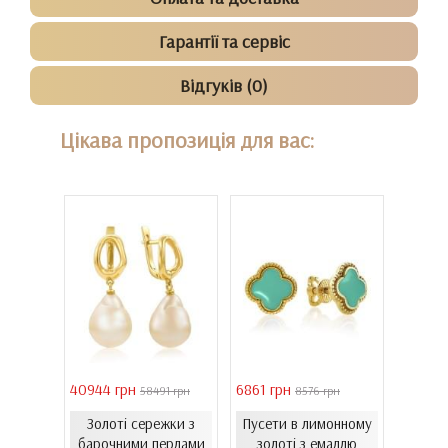
Гарантії та сервіс
Відгуків (0)
Цікава пропозиція для вас:
40944 грн
6861 грн
46051 
 грн
58491 грн
8576 грн
Золоті сережки з
Пусети в лимонному
Золо
ти з
барочними перлами
золоті з емаллю
бароч