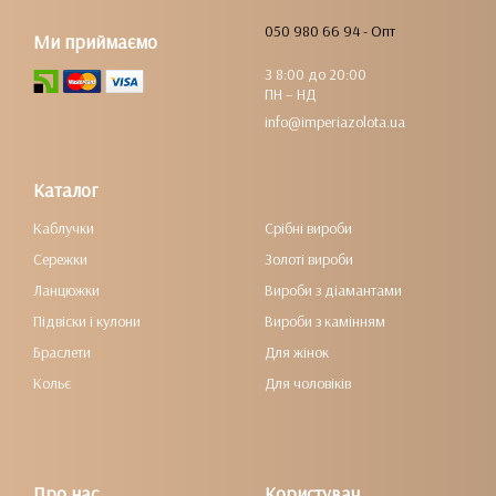
050 980 66 94 - Опт
Ми приймаємо
З 8:00 до 20:00
ПН – НД
info@imperiazolota.ua
Каталог
Каблучки
Срібні вироби
Сережки
Золоті вироби
Ланцюжки
Вироби з діамантами
Підвіски і кулони
Вироби з камінням
Браслети
Для жінок
Кольє
Для чоловіків
Про нас
Користувач