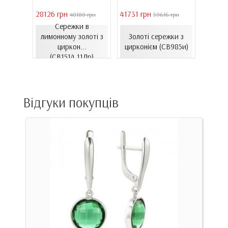
28126 грн
41731 грн
39011 
 грн
40180 грн
59616 грн
Сережки в
Сере
ти з
лимонному золоті з
Золоті сережки з
золот
06.4и)
циркон...
цирконієм (СВ985и)
(
(СВ1514.11Лр)
Відгуки покупців