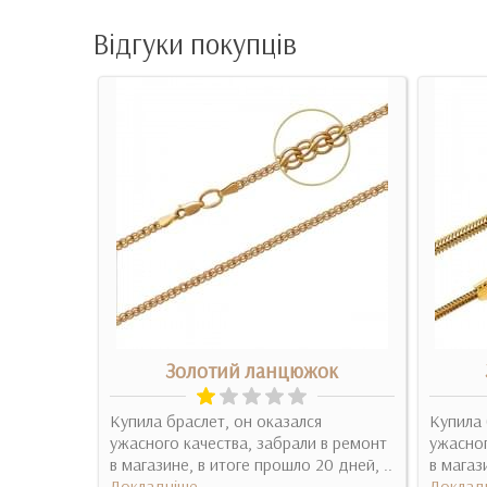
Відгуки покупців
ок
Золотий ланцюжок
 довольна
Купила браслет, он оказался
Купила 
 прочная,
ужасного качества, забрали в ремонт
ужасног
о и..
в магазине, в итоге прошло 20 дней, ..
в магаз
Докладніше
Доклад