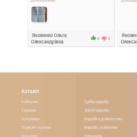
Яковенко Ольга
Яковен
6
0
Олександрівна
Олекса
6
1
Каталог
Каблучки
Срібні вироби
Сережки
Золоті вироби
Ланцюжки
Вироби з діамантами
Підвіски і кулони
Вироби з камінням
Браслети
Для жінок