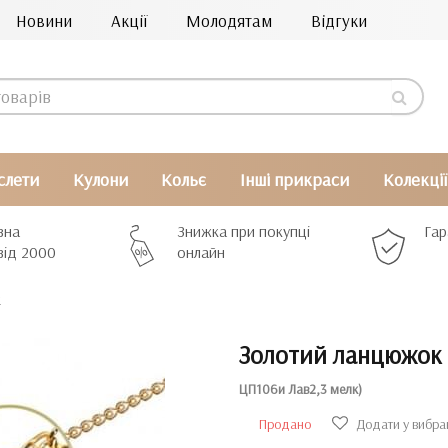
Новини
Акції
Молодятам
Відгуки
слети
Кулони
Кольє
Інші прикраси
Колекції
вна
Знижка при покупці
Гар
від 2000
онлайн
к
Золотий ланцюжок 
ЦП106и Лав2,3 мелк)
Продано
Додати у вибра