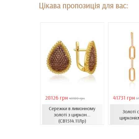
Цікава пропозиція для вас:
28126 грн
41731 грн
18407 грн
40180 грн
5
Сережки в лимонному
сети з емаллю
Золоті 
золоті з циркон...
1206.4и)
цирконіє
(СВ1514.11Лр)