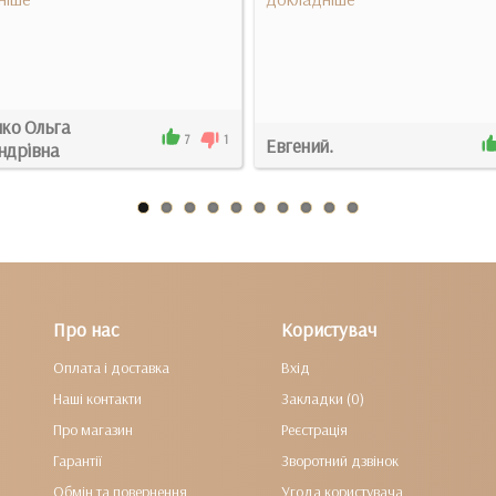
ко Ольга
7
1
Евгений.
ндрівна
Про нас
Користувач
Оплата і доставка
Вхід
Наші контакти
Закладки (0)
Про магазин
Реєстрація
Гарантії
Зворотний дзвінок
Обмін та повернення
Угода користувача