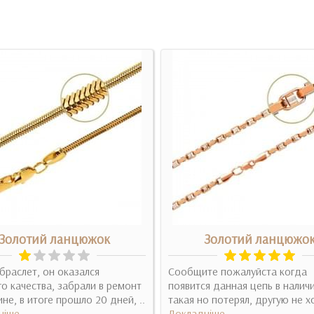
Золотий ланцюжок
Золотий ланцюжо
браслет, он оказался
Сообщите пожалуйста когда
о качества, забрали в ремонт
появится данная цепь в налич
ине, в итоге прошло 20 дней, ..
такая но потерял, другую не хо
ніше
Докладніше