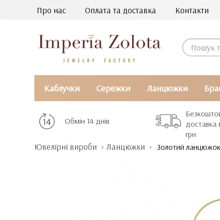
Про нас
Оплата та доставка
Контакти
Каблучки
Сережки
Ланцюжки
Бра
Безкошто
Обмін 14 днів
доставка 
грн
Ювелірні вироби
Ланцюжки
Золотий ланцюжо