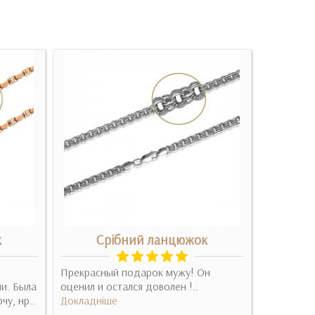
к
Срібний ланцюжок
З
Прекрасный подарок мужу! Он
Заказала 
ии. Была
оценил и остался доволен !..
ждала, не
чу, нр..
Докладніше
оно того 
Докладні