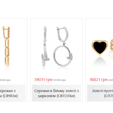
39011 грн
16821 грн
9616 грн
55730 грн
24
сережки з
Сережки в білому золоті з
Золоті пусе
м (СВ985и)
цирконієм (СВ1351Би)
(СП7