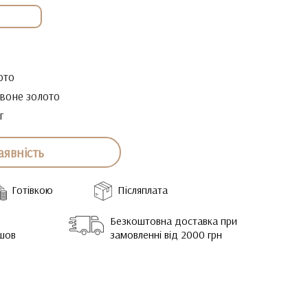
ото
воне золото
г
аявність
Готівкою
Післяплата
Безкоштовна доставка при
йшов
замовленні від 2000 грн