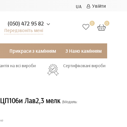
Увійти
UA
(050) 472 95 82
0
0
Передзвоніть мені
Прикраси з камінням
З Нано камінням
антія на всі вироби
Сертифіковані вироби
ЦП106и Лав2,3 мелк
(Модель:
не