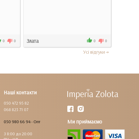
Злата
Анжела
0
0
0
0
Усi вiдгуки
Наші контакти
050 472 95 82
068 823 71 07
Ми приймаємо
050 980 66 94 - Опт
З 8:00 до 20:00