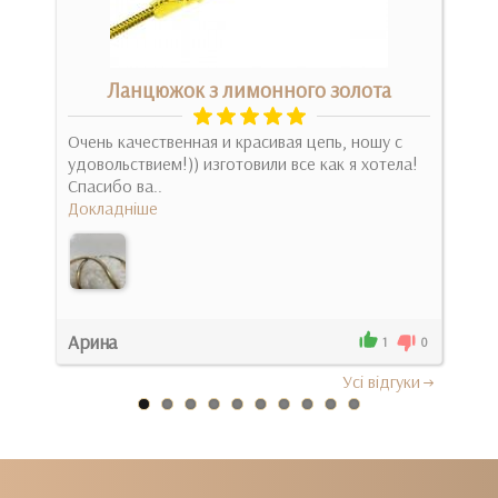
Ланцюжок з лимонного золота
аз
Очень качественная и красивая цепь, ношу с
Обо
удовольствием!)) изготовили все как я хотела!
,ак
Спасибо ва..
этой
Докладніше
Док
Арина
Соф
0
1
0
Усi вiдгуки