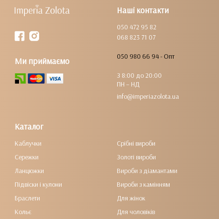
Наші контакти
050 472 95 82
068 823 71 07
050 980 66 94 - Опт
Ми приймаємо
З 8:00 до 20:00
ПН – НД
info@imperiazolota.ua
Каталог
Каблучки
Срібні вироби
Сережки
Золоті вироби
Ланцюжки
Вироби з діамантами
Підвіски і кулони
Вироби з камінням
Браслети
Для жінок
Кольє
Для чоловіків