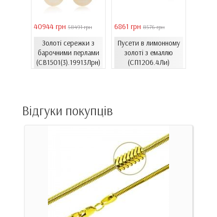
40944 грн
6861 грн
46051 
 грн
58491 грн
8576 грн
Золоті сережки з
Пусети в лимонному
Золо
ти з
барочними перлами
золоті з емаллю
бароч
06.4и)
(СВ1501(3).19913Лрн)
(СП1206.4Ли)
(СВ15
Відгуки покупців