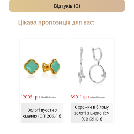
Відгуків (0)
Цікава пропозиція для вас:
12885 грн
39011 грн
16821 
18407 грн
55730 грн
ілому
Сережки в білому
Золоті пусети з
Зол
нтам...
золоті з цирконієм
емаллю (СП1206.4и)
емал
00Бнк)
(СВ1351Би)