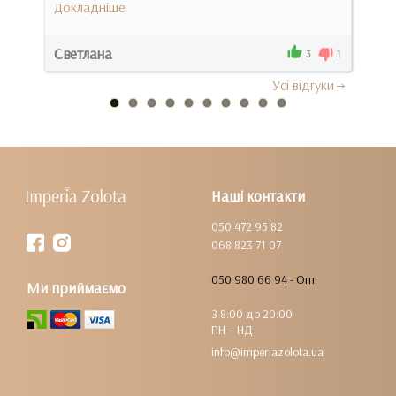
Докладніше
Док
Яко
Светлана
Оле
0
3
1
Усi вiдгуки
Наші контакти
050 472 95 82
068 823 71 07
050 980 66 94 - Опт
Ми приймаємо
З 8:00 до 20:00
ПН – НД
info@imperiazolota.ua