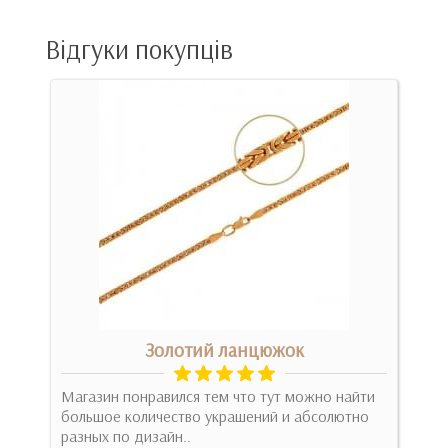
Відгуки покупців
Золотий ланцюжок
Магазин понравился тем что тут можно найти
Куп
ли
большое количество украшений и абсолютно
каче
разных по дизайн..
прош