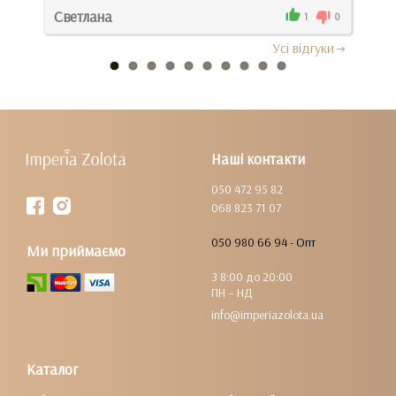
Светлана
Тет
0
1
0
Усi вiдгуки
Наші контакти
050 472 95 82
068 823 71 07
050 980 66 94 - Опт
Ми приймаємо
З 8:00 до 20:00
ПН – НД
info@imperiazolota.ua
Каталог