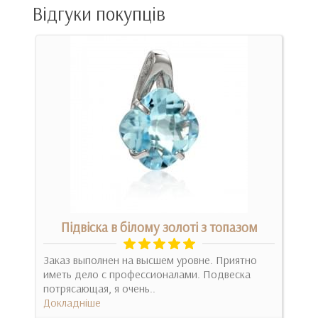
Відгуки покупців
м
Підвіска в білому золоті з топазом
Заказ выполнен на высшем уровне. Приятно
Найо
и
иметь дело с профессионалами. Подвеска
симв
потрясающая, я очень..
Імпо
Докладніше
Док