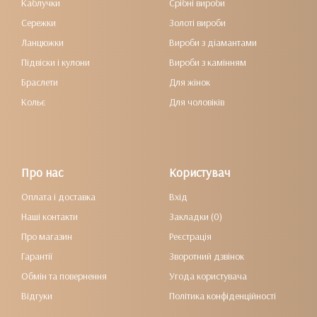
Каблучки
Срібні вироби
Сережки
Золоті вироби
Ланцюжки
Вироби з діамантами
Підвіски і кулони
Вироби з камінням
Браслети
Для жінок
Кольє
Для чоловіків
Про нас
Користувач
Оплата і доставка
Вхід
Наші контакти
Закладки (0)
Про магазин
Реєстрація
Гарантії
Зворотний дзвінок
Обмін та повернення
Угода користувача
Відгуки
Політика конфіденційності