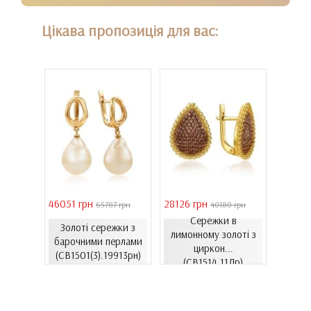
Цікава пропозиція для вас:
46051 грн
28126 грн
41731 
 грн
65787 грн
40180 грн
Сережки в
Золоті сережки з
ти з
лимонному золоті з
Золо
барочними перлами
06.4и)
циркон...
цирко
(СВ1501(3).19913рн)
(СВ1514.11Лр)