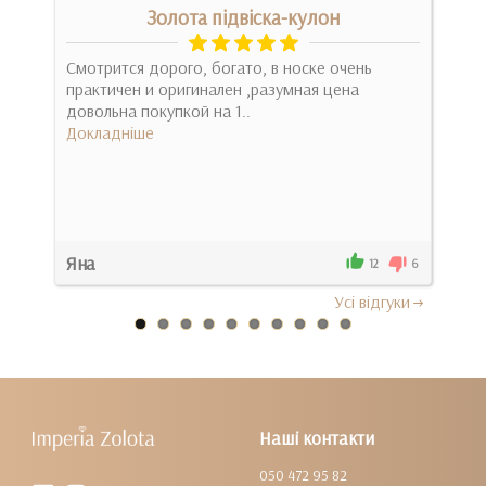
м
Золота підвіска-кулон
Смотрится дорого, богато, в носке очень
Стил
практичен и оригинален ,разумная цена
очік
довольна покупкой на 1..
гарн
Докладніше
Док
Яна
Міл
0
12
6
Усi вiдгуки
Наші контакти
050 472 95 82