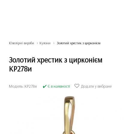
Ювелірні вироби
Кулони
Золотий хрестик з цирконієм
Золотий хрестик з цирконієм
КР278и
Модель: КР278и
✔️ Є в наявності
Додати у вибране