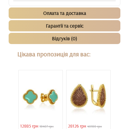
Оплата та доставка
Гарантії та сервіс
Відгуків (0)
Цікава пропозиція для вас:
12885 грн
28126 грн
41731 
30 грн
18407 грн
40180 грн