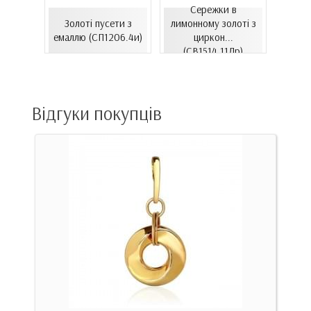
Сережки в
ілому
Золоті пусети з
лимонному золоті з
Золо
нтам...
емаллю (СП1206.4и)
циркон...
цирко
00Бнк)
(СВ1514.11Лр)
Відгуки покупців