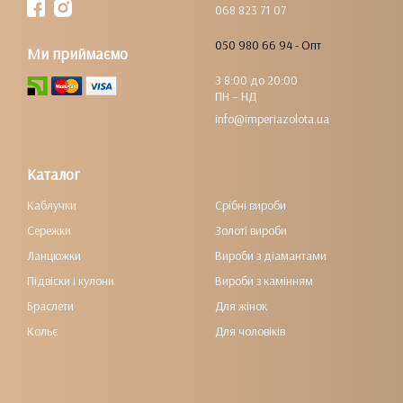
068 823 71 07
050 980 66 94 - Опт
Ми приймаємо
З 8:00 до 20:00
ПН – НД
info@imperiazolota.ua
Каталог
Каблучки
Срібні вироби
Сережки
Золоті вироби
Ланцюжки
Вироби з діамантами
Підвіски і кулони
Вироби з камінням
Браслети
Для жінок
Кольє
Для чоловіків