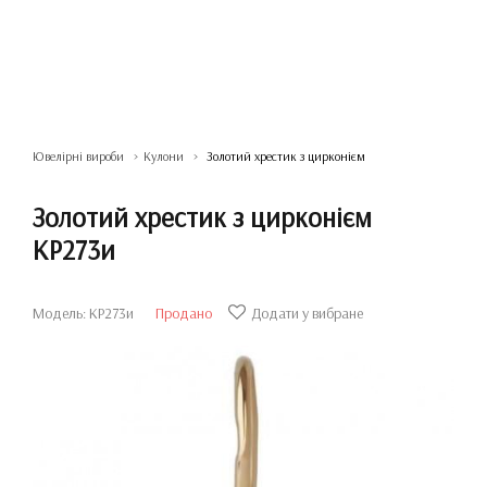
Ювелірні вироби
Кулони
Золотий хрестик з цирконієм
Золотий хрестик з цирконієм
КР273и
Модель: КР273и
Продано
Додати у вибране