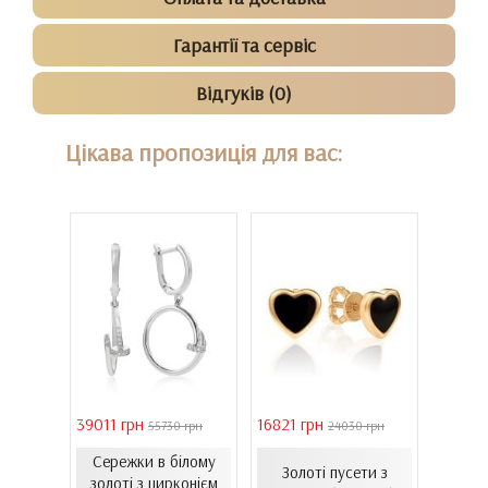
Гарантії та сервіс
Відгуків (0)
Цікава пропозиція для вас:
39011 грн
16821 грн
40944 
 грн
55730 грн
24030 грн
Сережки в білому
Золо
ти з
Золоті пусети з
золоті з цирконієм
бароч