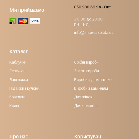
050 980 66 94 - Опт
Ми приймаємо
З 8:00 до 20:00
ПН – НД
info@imperiazolota.ua
Каталог
Каблучки
Срібні вироби
Сережки
Золоті вироби
Ланцюжки
Вироби з діамантами
Підвіски і кулони
Вироби з камінням
Браслети
Для жінок
Кольє
Для чоловіків
Про нас
Користувач