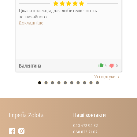
Зак
шої
Цікава колекція, для любителів чогось
име
незвичайного...
потр
Докладніше
Док
Валентина
Све
0
4
0
Усi вiдгуки
Наші контакти
050 472 95 82
068 823 71 07