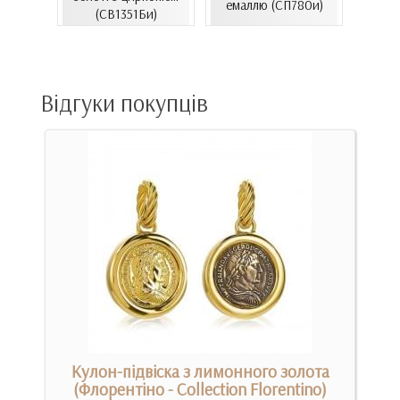
06.4и)
емаллю (СП780и)
(СВ1351Би)
(СВ150
Відгуки покупців
м
Кулон-підвіска з лимонного золота
(Флорентіно - Collection Florentino)