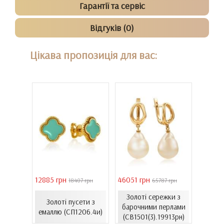
Гарантії та сервіс
Відгуків (0)
Цікава пропозиція для вас:
12885 грн
46051 грн
28126 
 грн
18407 грн
65787 грн
С
онного
Золоті сережки з
Золоті пусети з
лимон
хі...
барочними перлами
емаллю (СП1206.4и)
к)
(СВ1501(3).19913рн)
(С