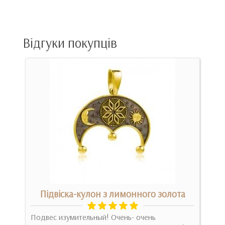
Відгуки покупців
Підвіска-кулон з лимонного золота
Х
Подвес изумительный! Очень- очень
укр