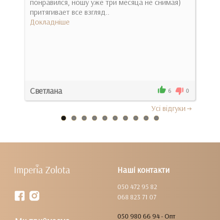
понравился, ношу уже три месяца не снимая)
при
притягивает все взгляд..
зара
Докладніше
Док
Светлана
Люд
0
6
0
Усi вiдгуки
Наші контакти
050 472 95 82
068 823 71 07
050 980 66 94 - Опт