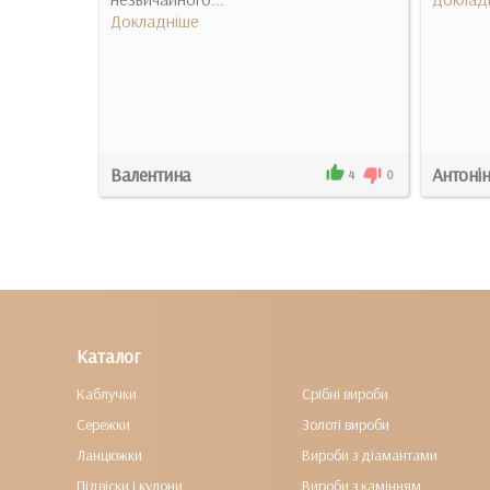
Докладніше
Валентина
Антоні
12
0
4
0
Каталог
Каблучки
Срібні вироби
Сережки
Золоті вироби
Ланцюжки
Вироби з діамантами
Підвіски і кулони
Вироби з камінням