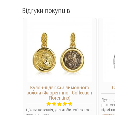
Відгуки покупців
монного
Кулон-підвіска з лимонного
С
золота (Флорентіно - Collection
Florentino)
Дуже ві
яца
рекомен
ашивают,я
Цікава колекція, для любителів чогось
відмінно
иться
незвичайного...
Доклад