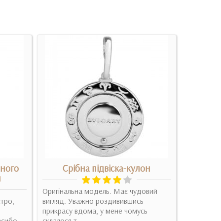
нного
Срібна підвіска-кулон
Срі
м
Оригінальна модель. Має чудовий
Найоригин
тро,
вигляд. Уважно роздивившись
який симво
ь
прикрасу вдома, у мене чомусь
єдиний си
сибо...
склалося т..
Докладні