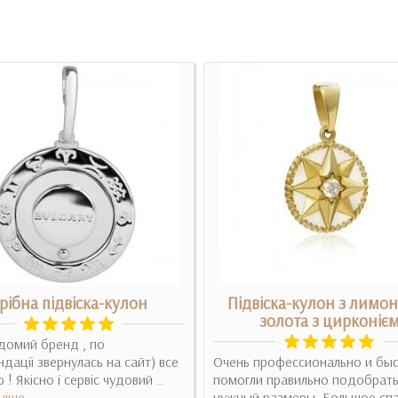
рібна підвіска-кулон
Підвіска-кулон з лимо
золота з цирконіє
домий бренд , по
дації звернулась на сайт) все
Очень профессионально и быс
 ! Якісно і сервіс чудовий ..
помогли правильно подобрат
ніше
нужный размеры. Большое спа