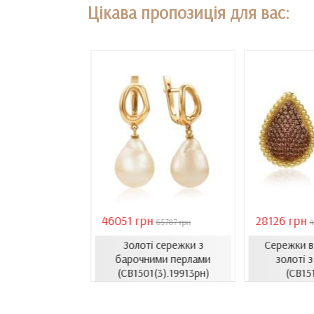
Цікава пропозиція для вас:
46051 грн
28126 грн
18407 грн
65787 грн
4
Золоті сережки з
Сережки 
сети з емаллю
барочними перлами
золоті з
1206.4и)
(СВ1501(3).19913рн)
(СВ15