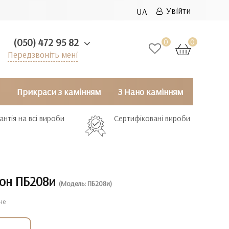
Увійти
UA
(050) 472 95 82
0
0
Передзвоніть мені
Прикраси з камінням
З Нано камінням
антія на всі вироби
Сертифіковані вироби
лон ПБ208и
(Модель: ПБ208и)
не