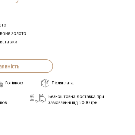
ото
воне золото
 вставки
аявність
Готівкою
Післяплата
Безкоштовна доставка при
йшов
замовленні від 2000 грн