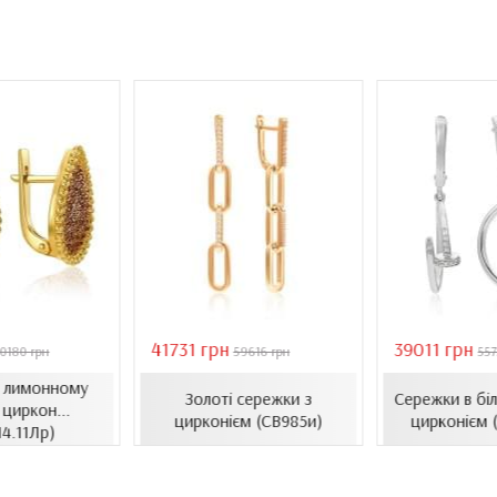
41731 грн
39011 грн
0180 грн
59616 грн
557
в лимонному
Золоті сережки з
Сережки в біл
 циркон...
цирконієм (СВ985и)
цирконієм 
14.11Лр)