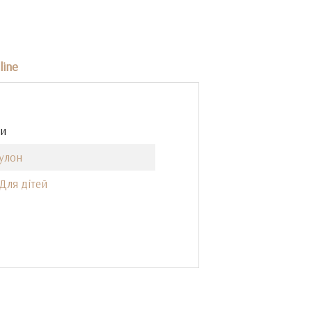
line
ки
кулон
Для дітей