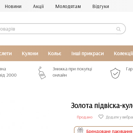
Новини
Акції
Молодятам
Відгуки
слети
Кулони
Кольє
Інші прикраси
Колекції
вна
Знижка при покупці
Гар
від 2000
онлайн
Золота підвіска-ку
Продано
Додати у вибра
Брендоване пакування