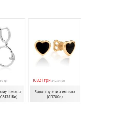
16821 грн
40944 грн
30 грн
24030 грн
584
Золоті се
ому золоті з
Золоті пусети з емаллю
барочними 
(СВ1351Би)
(СП780и)
(СВ1501(3).