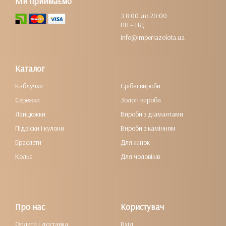
Ми приймаємо
З 8:00 до 20:00
ПН – НД
info@imperiazolota.ua
Каталог
Каблучки
Срібні вироби
Сережки
Золоті вироби
Ланцюжки
Вироби з діамантами
Підвіски і кулони
Вироби з камінням
Браслети
Для жінок
Кольє
Для чоловіків
Про нас
Користувач
Оплата і доставка
Вхід