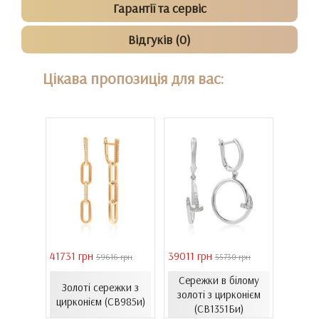
Гарантії та сервіс
Відгуків (0)
Цікава пропозиція для вас:
41731 грн
39011 грн
16821 
 грн
59616 грн
55730 грн
Сережки в білому
ти з
Золоті сережки з
Зол
золоті з цирконієм
06.4и)
цирконієм (СВ985и)
емал
(СВ1351Би)