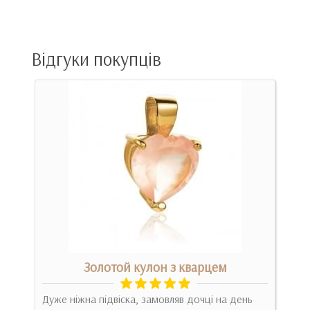
Відгуки покупців
м
Золотой кулон з кварцем
Х
Дуже ніжна підвіска, замовляв дочці на день
укр