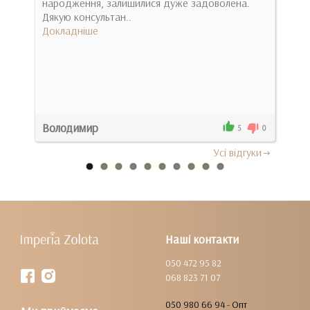
народження, залишилися дуже задоволена.
при
Дякую консультан..
зара
Докладніше
Док
Володимир
Люд
0
5
0
Усi вiдгуки
Наші контакти
050 472 95 82
068 823 71 07
050 980 66 94 - Опт