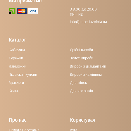
Ми приймаємо
З 8:00 до 20:00
ПН – НД
info@imperiazolota.ua
Каталог
Каблучки
Срібні вироби
Сережки
Золоті вироби
Ланцюжки
Вироби з діамантами
Підвіски і кулони
Вироби з камінням
Браслети
Для жінок
Кольє
Для чоловіків
Про нас
Користувач
Оплата і доставка
Вхід