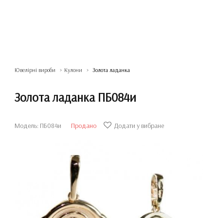
Ювелірні вироби
Кулони
Золота ладанка
Золота ладанка ПБ084и
Модель: ПБ084и
Продано
Додати у вибране