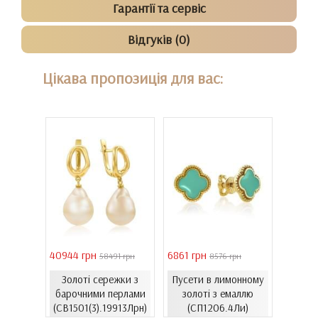
Гарантії та сервіс
Відгуків (0)
Цікава пропозиція для вас:
40944 грн
6861 грн
46051 
 грн
58491 грн
8576 грн
Золоті сережки з
Пусети в лимонному
Золо
ти з
барочними перлами
золоті з емаллю
бароч
06.4и)
(СВ1501(3).19913Лрн)
(СП1206.4Ли)
(СВ15