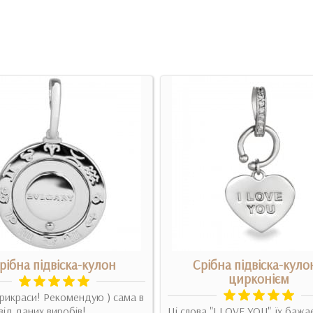
рібна підвіска-кулон
Срібна підвіска-куло
цирконієм
рикраси! Рекомендую ) сама в
від даних виробів!..
Ці слова "I LOVE YOU", їх бажа