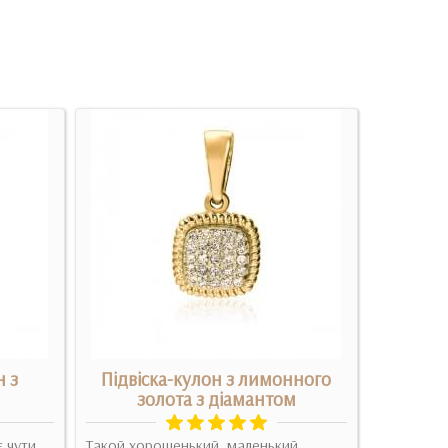
н з
Підвіска-кулон з лимонного
Золо
золота з діамантом
Дуже ніжн
є чути
Такой хорошенький, маленький,
на день н