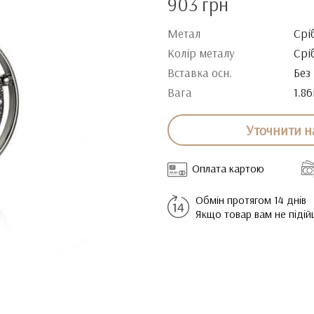
903 грн
Метал
Срі
Колір металу
Срі
Вставка осн.
Без
Вага
1.86
Уточнити н
Оплата картою
Обмін протягом 14 днів
Якщо товар вам не піді