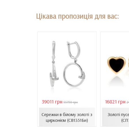
Цікава пропозиція для вас:
39011 грн
16821 грн
18407 грн
55730 грн
2
сети з емаллю
Сережки в білому золоті з
Золоті пус
1206.4и)
цирконієм (СВ1351Би)
(СП