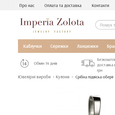
Про нас
Оплата та доставка
Контакти
Каблучки
Сережки
Ланцюжки
Бра
Безкошто
Обмін 14 днів
доставка 
грн
Ювелірні вироби
Кулони
Срібна підвіска-оберіг 