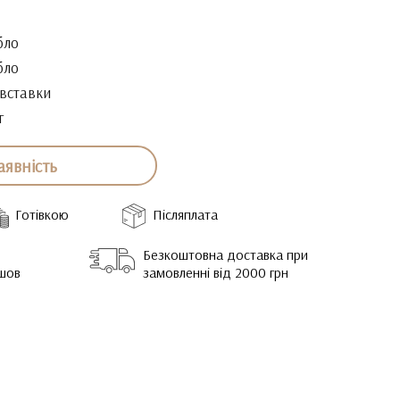
бло
бло
 вставки
г
аявність
Готівкою
Післяплата
Безкоштовна доставка при
йшов
замовленні від 2000 грн