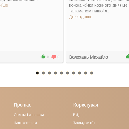
ніше
кожна жінка кожного дня) Це
талісманом нашої л..
Докладніше
Волохань Михайло
0
0
Про нас
Користувач
Оплата і доставка
Вхід
Наші контакти
Закладки (0)