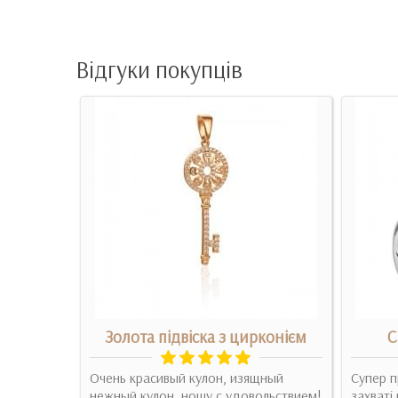
Відгуки покупців
лон з
Золота підвіска з цирконієм
С
Очень красивый кулон, изящный
Супер п
ло
нежный кулон, ношу с удовольствием!
захваті 