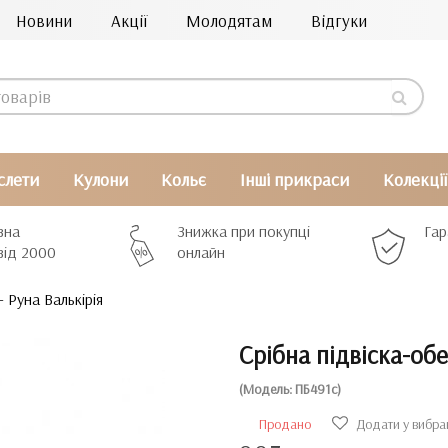
Новини
Акції
Молодятам
Відгуки
слети
Кулони
Кольє
Інші прикраси
Колекції
вна
Знижка при покупці
Гар
від 2000
онлайн
- Руна Валькірія
Срібна підвіска-обе
(Модель: ПБ491с)
Продано
Додати у вибра