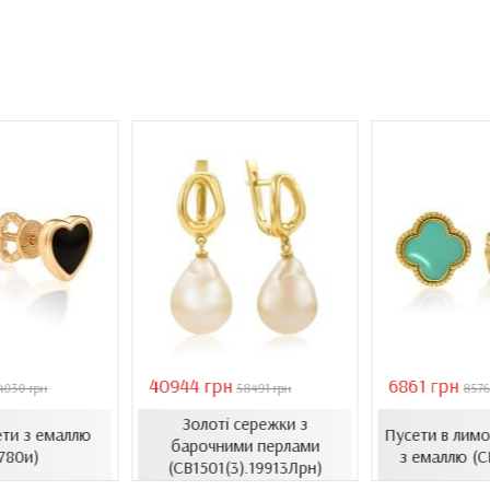
40944 грн
6861 грн
4030 грн
58491 грн
8576
Золоті сережки з
ети з емаллю
Пусети в лимо
барочними перлами
780и)
з емаллю (С
(СВ1501(3).19913Лрн)