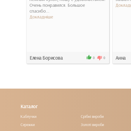
Очень понравился. Большое
Доклад
)..
спасибо...
Докладніше
Елена Борисова
Анна
3
0
0
0
Каталог
Каблучки
Срібні вироби
Сережки
Золоті вироби