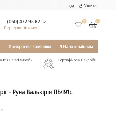
Увійти
UA
(050) 472 95 82
0
0
Передзвоніть мені
Прикраси з камінням
З Нано камінням
антія на всі вироби
Сертифіковані вироби
ріг - Руна Валькірія ПБ491с
не