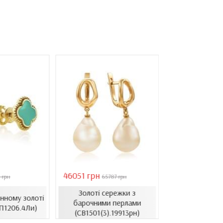
46051 грн
28126 грн
 грн
65787 грн
4018
Золоті сережки з
Сережки в л
нному золоті
барочними перлами
золоті з ци
П1206.4Ли)
(СВ1501(3).19913рн)
(СВ1514.