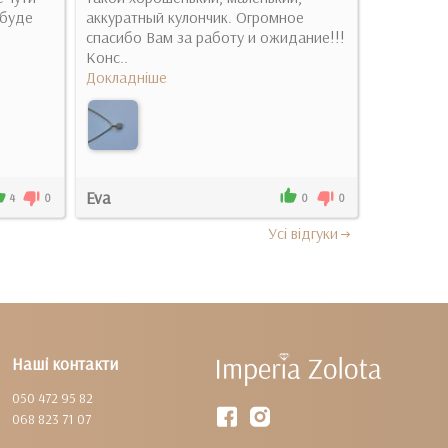
 буде
аккуратный кулончик. Огромное
дуже задо
спасибо Вам за работу и ожидание!!!
Докладні
Конс..
Докладніше
Eva
Володим
4
0
0
0
Усi вiдгуки
Наші контакти
050 472 95 82
068 823 71 07