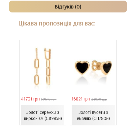
Відгуків (0)
Цікава пропозиція для вас:
41731 грн
16821 грн
39011 
 грн
59616 грн
24030 грн
Сере
ти з
Золоті сережки з
Золоті пусети з
золот
06.4и)
цирконієм (СВ985и)
емаллю (СП780и)
(