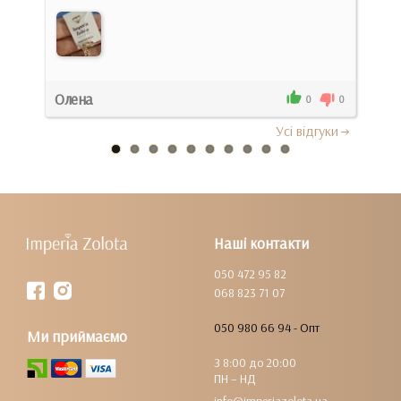
Док
Олена
Тет
0
0
0
Усi вiдгуки
Наші контакти
050 472 95 82
068 823 71 07
050 980 66 94 - Опт
Ми приймаємо
З 8:00 до 20:00
ПН – НД