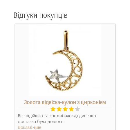
Відгуки покупців
Золота підвіска-кулон з цирконієм
Все підійшло та сподобалося,єдине що
Есте
доставка була довгою..
роб
то
Докладніше
пред