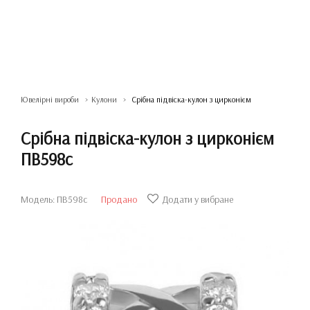
Ювелірні вироби
Кулони
Срібна підвіска-кулон з цирконієм
Срібна підвіска-кулон з цирконієм
ПВ598с
Модель: ПВ598с
Продано
Додати у вибране