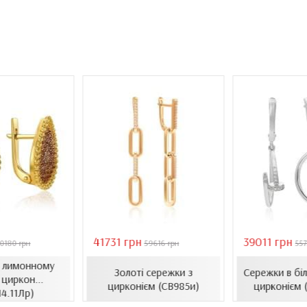
41731 грн
39011 грн
0180 грн
59616 грн
557
в лимонному
Золоті сережки з
Сережки в біл
 циркон...
цирконієм (СВ985и)
цирконієм 
14.11Лр)