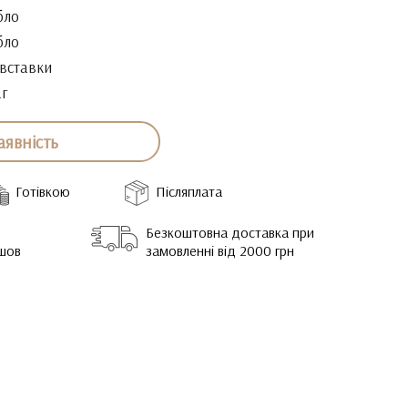
бло
бло
 вставки
2г
аявність
Готівкою
Післяплата
Безкоштовна доставка при
йшов
замовленні від 2000 грн