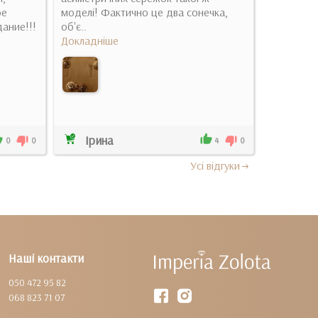
ое
моделі! Фактично це два сонечка,
Докладні
ание!!!
об'є..
Докладніше
Ірина
Анна
0
0
4
0
Усi вiдгуки
Наші контакти
050 472 95 82
068 823 71 07