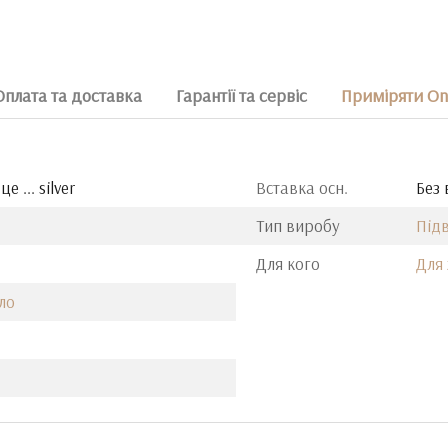
Оплата та доставка
Гарантії та сервіс
Приміряти On
е ... silver
Вставка осн.
Без 
Тип виробу
Підв
Для кого
Для 
ло