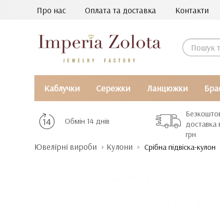
Про нас
Оплата та доставка
Контакти
Каблучки
Сережки
Ланцюжки
Бра
Безкошто
Обмін 14 днів
доставка 
грн
Ювелірні вироби
Кулони
Срібна підвіска-кулон