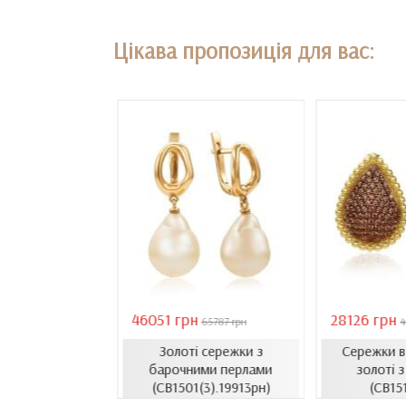
Цікава пропозиція для вас:
46051 грн
28126 грн
18407 грн
65787 грн
4
Золоті сережки з
Сережки 
сети з емаллю
барочними перлами
золоті з
1206.4и)
(СВ1501(3).19913рн)
(СВ15