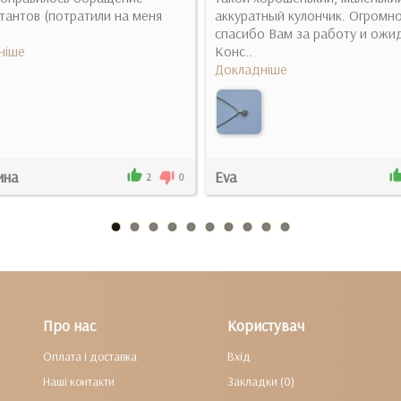
тантов (потратили на меня
аккуратный кулончик. Огромн
спасибо Вам за работу и ожид
ніше
Конс..
Докладніше
ина
Eva
2
0
Про нас
Користувач
Оплата і доставка
Вхід
Наші контакти
Закладки (0)