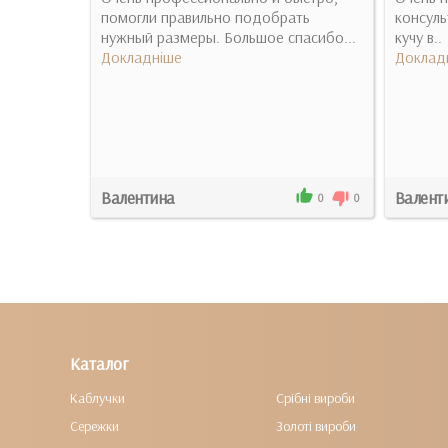
ляти ще у
помогли правильно подобрать
консуль
нужный размеры. Большое спасибо...
кучу в..
Докладніше
Доклад
Валентина
Валент
0
0
0
0
Каталог
Каблучки
Срібні вироби
Сережки
Золоті вироби