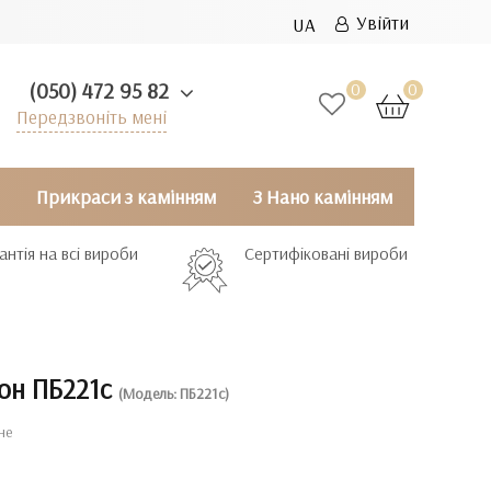
Увійти
UA
(050) 472 95 82
0
0
Передзвоніть мені
Прикраси з камінням
З Нано камінням
антія на всі вироби
Сертифіковані вироби
лон ПБ221с
(Модель: ПБ221с)
не