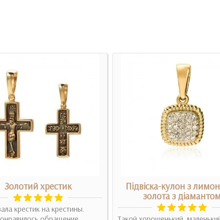
Золотий хрестик
Підвіска-кулон з лимо
золота з діаманто
ала крестик на крестины.
понравилось обращение
Такой хорошенький, маленьки