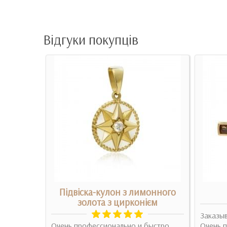
Відгуки покупців
лон з
Підвіска-кулон з лимонного
золота з цирконієм
Заказыв
 дуже
Очень профессионально и быстро,
Очень 