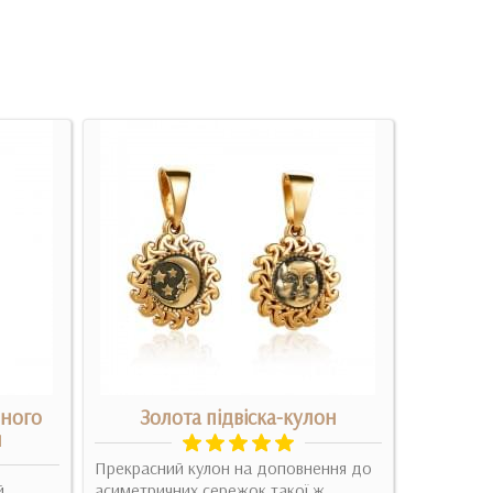
нного
Золота підвіска-кулон
Срі
м
Прекрасний кулон на доповнення до
Супер при
й,
асиметричних сережок такої ж
захваті ві