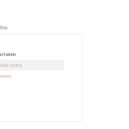
line
вставки
іска-кулон
жінок