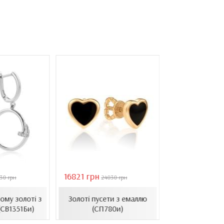
16821 грн
40944 грн
30 грн
24030 грн
584
Золоті се
ому золоті з
Золоті пусети з емаллю
барочними 
(СВ1351Би)
(СП780и)
(СВ1501(3).