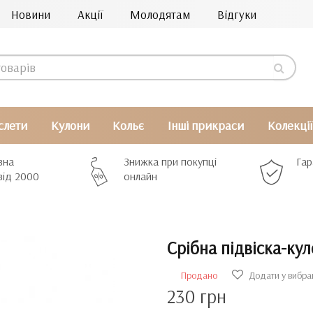
Новини
Акції
Молодятам
Відгуки
слети
Кулони
Кольє
Інші прикраси
Колекції
вна
Знижка при покупці
Гар
від 2000
онлайн
Срібна підвіска-ку
Продано
Додати у вибра
230 грн