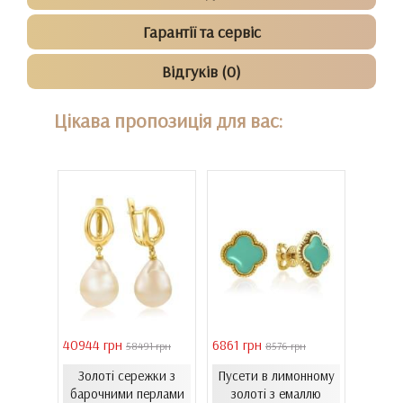
Гарантії та сервіс
Відгуків (0)
Цікава пропозиція для вас:
40944 грн
6861 грн
46051 
 грн
58491 грн
8576 грн
Золоті сережки з
Пусети в лимонному
Золо
ти з
барочними перлами
золоті з емаллю
бароч
06.4и)