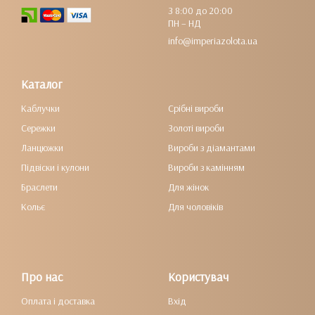
З 8:00 до 20:00
ПН – НД
info@imperiazolota.ua
Каталог
Каблучки
Срібні вироби
Сережки
Золоті вироби
Ланцюжки
Вироби з діамантами
Підвіски і кулони
Вироби з камінням
Браслети
Для жінок
Кольє
Для чоловіків
Про нас
Користувач
Оплата і доставка
Вхід