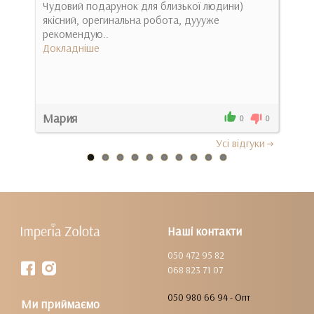
Чудовий подарунок для близької людини)
Здра
якісний, орегинальна робота, дуууже
бол
рекомендую..
прод
Докладніше
Док
Мария
0
0
0
Усi вiдгуки
Наші контакти
050 472 95 82
068 823 71 07
050 980 66 94 - Опт
Ми приймаємо