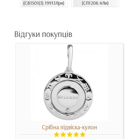
(СВ1501(3).19913Лрн)
(СП1206.4Ли)
(СВ15
Відгуки покупців
м
Срібна підвіска-кулон