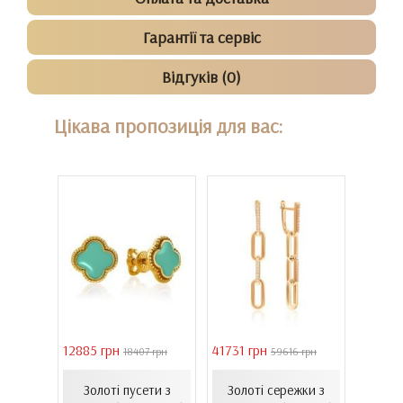
Гарантії та сервіс
Відгуків (0)
Цікава пропозиція для вас:
12885 грн
41731 грн
39011 
4 грн
18407 грн
59616 грн
онного
Сере
Золоті пусети з
Золоті сережки з
хі...
золот