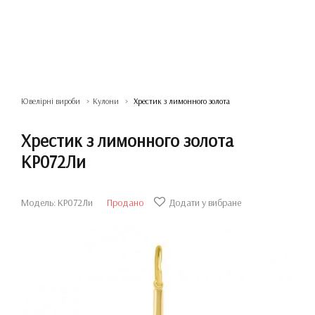
Ювелірні вироби
Кулони
Хрестик з лимонного золота
Хрестик з лимонного золота
КР072Ли
Модель: КР072Ли
Продано
Додати у вибране