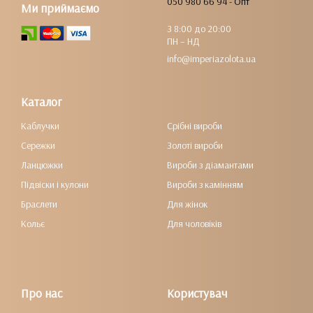
050 980 66 94 - Опт
Ми приймаємо
З 8:00 до 20:00
ПН – НД
info@imperiazolota.ua
Каталог
Каблучки
Срібні вироби
Сережки
Золоті вироби
Ланцюжки
Вироби з діамантами
Підвіски і кулони
Вироби з камінням
Браслети
Для жінок
Кольє
Для чоловіків
Про нас
Користувач