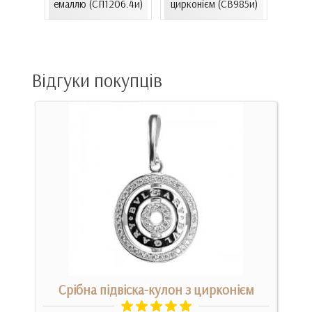
емаллю (СП1206.4и)
цирконієм (СВ985и)
к)
(
Відгуки покупців
та
Срібна підвіска-кулон з цирконієм