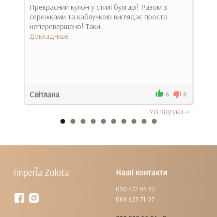
огие
Прекрасний кулон у стилі булгарі! Разом з
Выр
сережками та каблучкою виглядає просто
сайт
неперевершено! Таки..
зав
Докладніше
Док
Світлана
Кри
0
6
0
Усi вiдгуки
Наші контакти
050 472 95 82
068 823 71 07