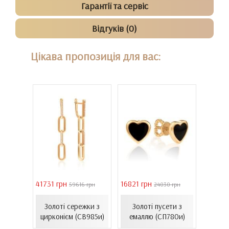
Гарантії та сервіс
Відгуків (0)
Цікава пропозиція для вас:
41731 грн
16821 грн
39011 
 грн
59616 грн
24030 грн
Сере
ти з
Золоті сережки з
Золоті пусети з
золот
06.4и)
цирконієм (СВ985и)
емаллю (СП780и)
(