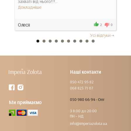
одне
захваті від нього!!!..
жінк
Докладніше
Док
Олеся
Оле
0
2
0
Усi вiдгуки
Наші контакти
050 472 95 82
068 823 71 07
050 980 66 94 - Опт
Ми приймаємо
З 8:00 до 20:00
ПН – НД
info@imperiazolota.ua