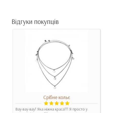
Відгуки покупців
Срібне кольє
ить
Вау-вау-вау! Яка ніжна краса!!! Я просто у
Йому