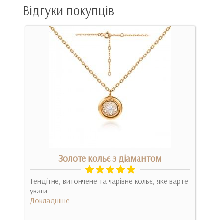
Відгуки покупців
Золоте кольє з діамантом
Тендітне, витончене та чарівне кольє, яке варте
Елег
ка,
уваги
яког
Докладніше
Док