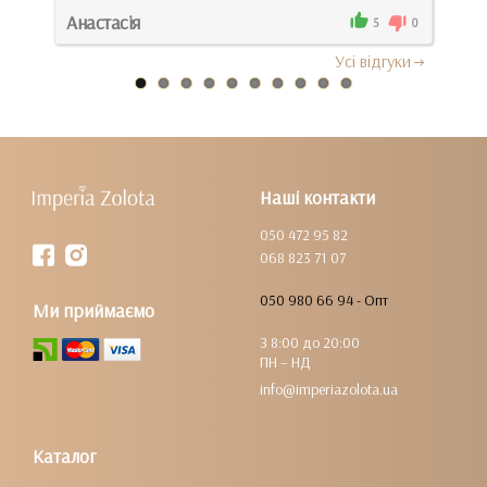
Анастасія
Вал
0
5
0
Усi вiдгуки
Наші контакти
050 472 95 82
068 823 71 07
050 980 66 94 - Опт
Ми приймаємо
З 8:00 до 20:00
ПН – НД
info@imperiazolota.ua
Каталог