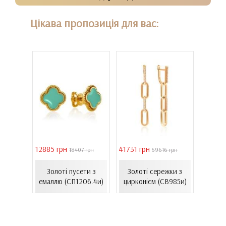
Цікава пропозиція для вас:
12885 грн
41731 грн
39011 
9 грн
18407 грн
59616 грн
жки з
Сере
та
Золоті пусети з
Золоті сережки з
золот
.
емаллю (СП1206.4и)
цирконієм (СВ985и)
(
13нр)