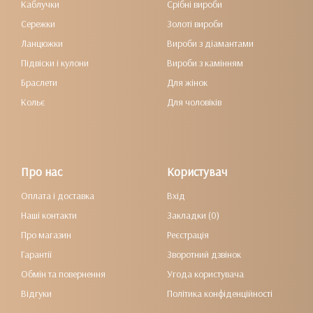
Каблучки
Срібні вироби
Сережки
Золоті вироби
Ланцюжки
Вироби з діамантами
Підвіски і кулони
Вироби з камінням
Браслети
Для жінок
Кольє
Для чоловіків
Про нас
Користувач
Оплата і доставка
Вхід
Наші контакти
Закладки (0)
Про магазин
Реєстрація
Гарантії
Зворотний дзвінок
Обмін та повернення
Угода користувача
Відгуки
Політика конфіденційності