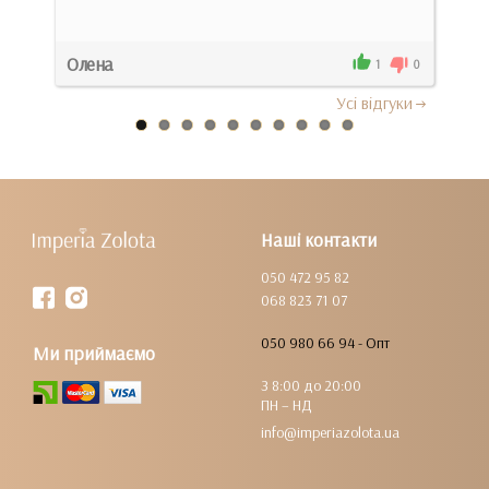
Док
Олена
Там
0
1
0
Усi вiдгуки
Наші контакти
050 472 95 82
068 823 71 07
050 980 66 94 - Опт
Ми приймаємо
З 8:00 до 20:00
ПН – НД
info@imperiazolota.ua