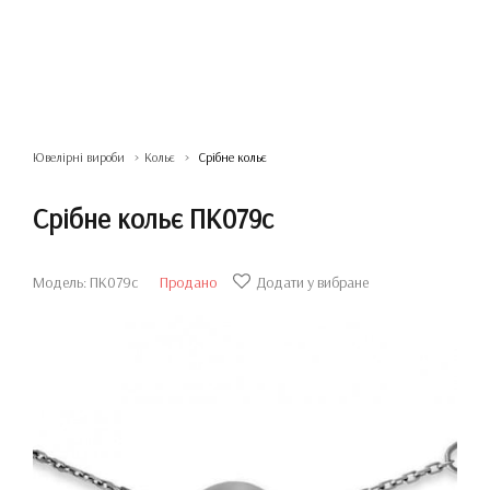
Ювелірні вироби
Кольє
Срібне кольє
Срібне кольє ПК079с
Модель: ПК079с
Продано
Додати у вибране