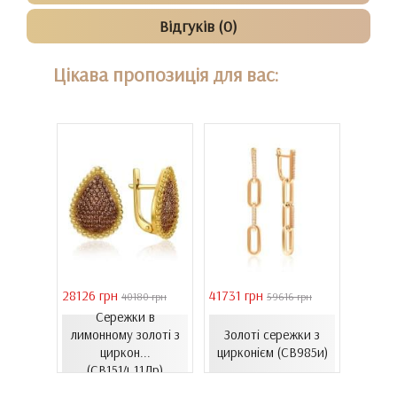
Відгуків (0)
Цікава пропозиція для вас:
28126 грн
41731 грн
39011 
 грн
40180 грн
59616 грн
Сережки в
Сере
ти з
лимонному золоті з
Золоті сережки з
золот
06.4и)
циркон...
цирконієм (СВ985и)
(
(СВ1514.11Лр)