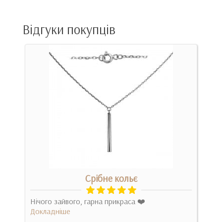
Відгуки покупців
Срібне кольє
арте
Нічого зайвого, гарна прикраса ❤️
Це к
Докладніше
дівч
вигл