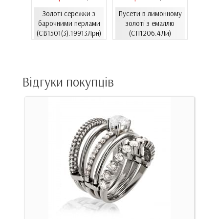
Золоті сережки з
Пусети в лимонному
Золо
ти з
барочними перлами
золоті з емаллю
бароч
06.4и)
(СВ1501(3).19913Лрн)
(СП1206.4Ли)
(СВ15
Відгуки покупців