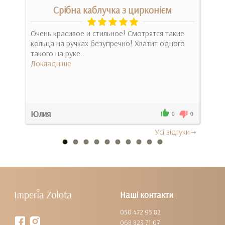
нка)
Срібна каблучка з цирконієм
Очень красивое и стильное! Смотрятся такие
Прос
кольца на ручках безупречно! Хватит одного
ідеа
такого на руке..
безд
Докладніше
Док
Юлия
Іри
0
0
0
Усi вiдгуки
Наші контакти
050 472 95 82
068 823 71 07