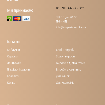
050 980 66 94 - Опт
Ми приймаємо
З 8:00 до 20:00
ПН – НД
info@imperiazolota.ua
Каталог
Каблучки
Срібні вироби
Сережки
Золоті вироби
Ланцюжки
Вироби з діамантами
Підвіски і кулони
Вироби з камінням
Браслети
Для жінок
Кольє
Для чоловіків