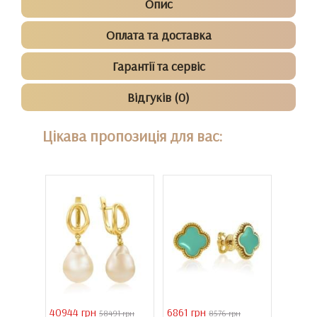
Опис
Оплата та доставка
Гарантії та сервіс
Відгуків (0)
Цікава пропозиція для вас:
40944 грн
6861 грн
46051 
 грн
58491 грн
8576 грн