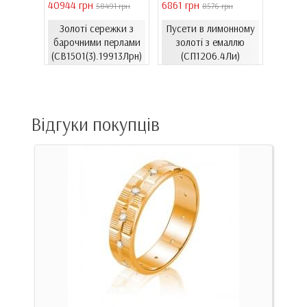
40944 грн
6861 грн
46051 
 грн
58491 грн
8576 грн
Золоті сережки з
Пусети в лимонному
Золо
ти з
барочними перлами
золоті з емаллю
бароч
06.4и)
(СВ1501(3).19913Лрн)
(СП1206.4Ли)
(СВ15
Відгуки покупців