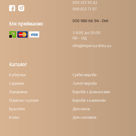
050 472 95 82
068 823 71 07
050 980 66 94 - Опт
Ми приймаємо
З 8:00 до 20:00
ПН – НД
info@imperiazolota.ua
Каталог
Каблучки
Срібні вироби
Сережки
Золоті вироби
Ланцюжки
Вироби з діамантами
Підвіски і кулони
Вироби з камінням
Браслети
Для жінок
Кольє
Для чоловіків