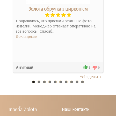
Золота обручка з цирконієм
Понравилось, что прислали реальные фото
Спа
изделий. Менеджер отвечает оперативно на
Док
все вопросы. Спасиб..
Докладніше
Анатолий
Вал
0
3
0
Усi вiдгуки
Наші контакти