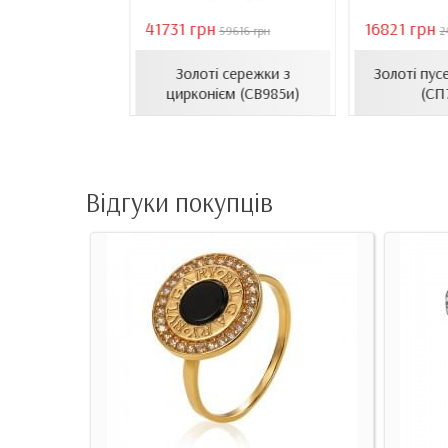
41731 грн
16821 грн
18407 грн
59616 грн
2
сети з емаллю
Золоті сережки з
Золоті пус
1206.4и)
цирконієм (СВ985и)
(СП
Відгуки покупців