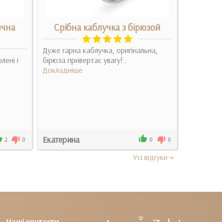
ична
Срібна каблучка з бірюзой
Дуже гарна каблучка, оригінальна,
Очень уда
лені і
бірюза привертає увагу!..
комбиниро
Докладніше
ношу и бе
дл..
Докладні
Екатерина
Анна
2
0
0
0
Усi вiдгуки
Наші контакти