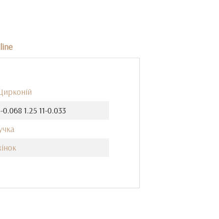
line
 Цирконій
4-0.068 1.25 11-0.033
учка
жінок