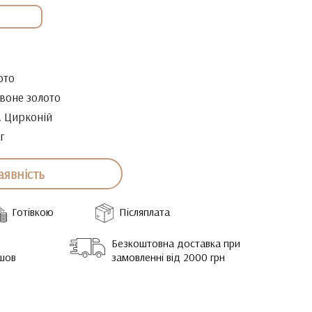
ото
воне золото
. Цирконій
г
аявність
Готівкою
Післяплата
Безкоштовна доставка при
йшов
замовленні від 2000 грн