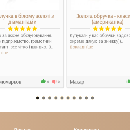
лучка в білому золоті з
Золота обручка - клас
діамантами
(американка)
 за якісне обслуговування.
Купували у вас обручки,задово
 підприємство, грамотний
окреме дякую за знижку))..
ант, все чітко і швидко. В..
Докладніше
ніше
ономарьов
Макар
0
0
Про нас
Користувач