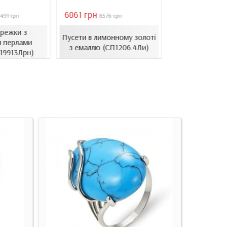
6861 грн
46051 грн
491 грн
8576 грн
6578
ережки з
Золоті се
Пусети в лимонному золоті
 перлами
барочними 
з емаллю (СП1206.4Ли)
.19913Лрн)
(СВ1501(3).