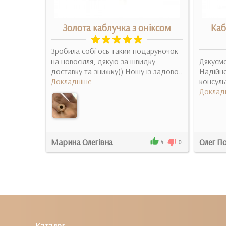
рконієм
Золота каблучка з оніксом
Каб
Зробила собі ось такий подаруночок
плекте с
на новосілля, дякую за швидку
Дякуємо
ый
доставку та знижку)) Ношу із задово..
Надійне
Докладніше
консульт
Доклад
Марина Олегівна
Олег П
3
0
4
0
Каталог