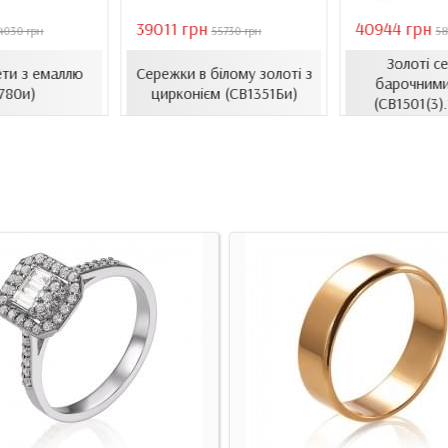
39011 грн
40944 грн
4030 грн
55730 грн
58
Золоті с
ети з емаллю
Сережки в білому золоті з
барочними
780и)
цирконієм (СВ1351Би)
(СВ1501(3)