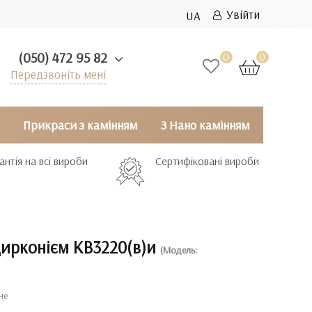
Увійти
UA
(050) 472 95 82
0
0
Передзвоніть мені
Прикраси з камінням
З Нано камінням
антія на всі вироби
Сертифіковані вироби
цирконієм КВ3220(в)и
(Модель:
не