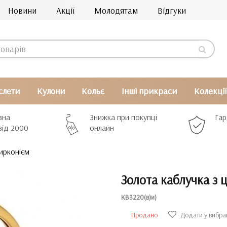
Новини
Акції
Молодятам
Відгуки
слети
Кулони
Кольє
Інші прикраси
Колекції
вна
Знижка при покупці
Гар
від 2000
онлайн
ирконієм
Золота каблучка з 
КВ3220(в)и)
Продано
Додати у вибра