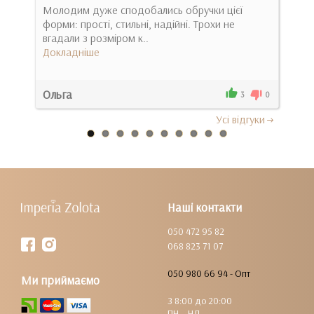
Молодим дуже сподобались обручки цієї
Оче
ела
форми: прості, стильні, надійні. Трохи не
кол
.
вгадали з розміром к..
лег
Докладніше
Док
Ольга
Сне
2
3
0
Усi вiдгуки
Наші контакти
050 472 95 82
068 823 71 07
050 980 66 94 - Опт
Ми приймаємо
З 8:00 до 20:00
ПН – НД