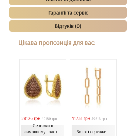
Гарантії та сервіс
Відгуків (0)
Цікава пропозиція для вас:
28126 грн
41731 грн
39011 
 грн
40180 грн
59616 грн
Сережки в
Сере
ти з
лимонному золоті з
Золоті сережки з
золот