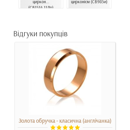
06.4и)
циркон...
цирконієм (СВ985и)
(
(СВ1514.11Лр)
Відгуки покупців
 -
Золота обручка - класична (англічанка)