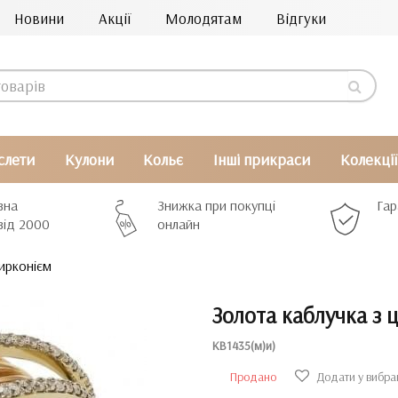
Новини
Акції
Молодятам
Відгуки
слети
Кулони
Кольє
Інші прикраси
Колекції
вна
Знижка при покупці
Гар
від 2000
онлайн
ирконієм
Золота каблучка з 
КВ1435(м)и)
Продано
Додати у вибра