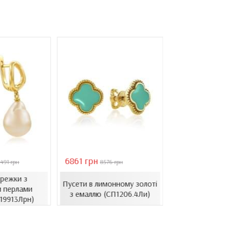
6861 грн
46051 грн
491 грн
8576 грн
6578
ережки з
Золоті се
Пусети в лимонному золоті
 перлами
барочними 
з емаллю (СП1206.4Ли)
.19913Лрн)
(СВ1501(3).