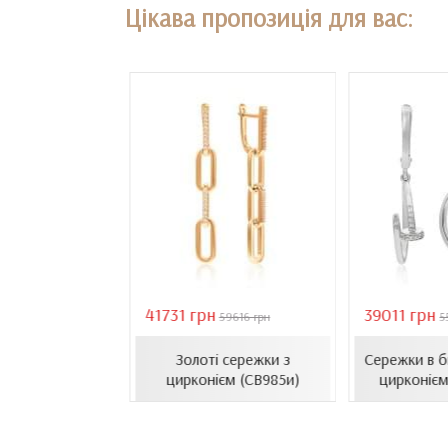
Цікава пропозиція для вас:
41731 грн
39011 грн
18407 грн
59616 грн
5
сети з емаллю
Золоті сережки з
Сережки в б
1206.4и)
цирконієм (СВ985и)
цирконієм