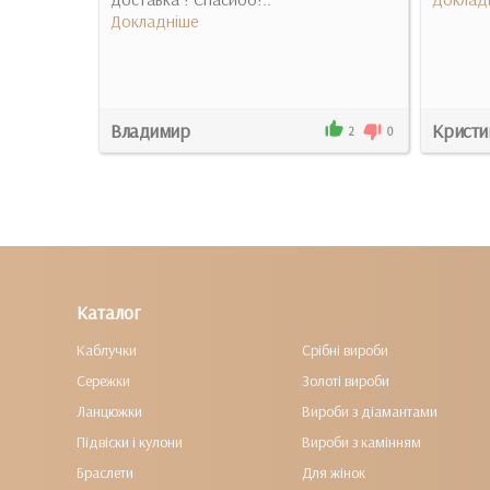
Докладніше
Владимир
Кристи
0
0
2
0
Каталог
Каблучки
Срібні вироби
Сережки
Золоті вироби
Ланцюжки
Вироби з діамантами
Підвіски і кулони
Вироби з камінням
Браслети
Для жінок