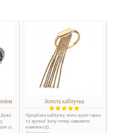
онієм
Золота каблучка
Срібна
. Дуже
Придбала каблучку, вона дуже гарна
Очень инт
ну
та зручна! Хочу тепер замовити
красиво см
ати су..
комплект)))..
Докладні
Докладніше