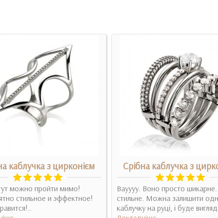
на каблучка з цирконієм
Срібна каблучка з цирк
тут можно пройти мимо!
Вауууу. Воно просто шикарне
тно стильное и эффектное!
стильне. Можна залишити од
равится!..
каблучку на руці, і буде вигляд
ніше
Докладніше