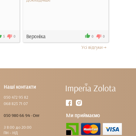
Вероніка
Оксана
5
0
0
0
Усi вiдгуки
Наші контакти
050 472 95 82
068 823 71 07
Ми приймаємо
050 980 66 94 - Опт
З 8:00 до 20:00
ПН – НД