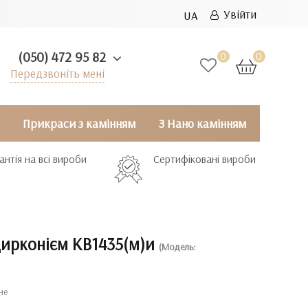
Увійти
UA
(050) 472 95 82
0
0
Передзвоніть мені
Прикраси з камінням
З Нано камінням
антія на всі вироби
Сертифіковані вироби
цирконієм КВ1435(м)и
(Модель:
не