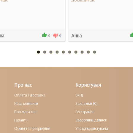
на
Анна
0
0
Про нас
Користувач
Оплата і доставка
Вхід
Наші контакти
Закладки (0)
Про магазин
Реєстрація
Гарантії
Зворотний дзвінок
Обмін та повернення
Угода користувача