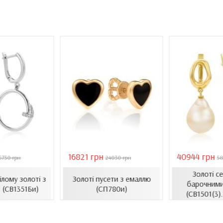
16821 грн
40944 грн
5730 грн
24030 грн
58
Золоті с
ілому золоті з
Золоті пусети з емаллю
барочними
 (СВ1351Би)
(СП780и)
(СВ1501(3)