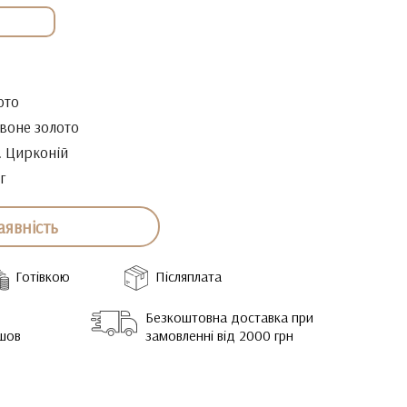
ото
воне золото
. Цирконій
г
аявність
Готівкою
Післяплата
Безкоштовна доставка при
йшов
замовленні від 2000 грн