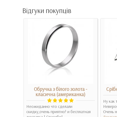
Відгуки покупців
ніксом
Обручка з білого золота -
Сріб
класична (американка)
,
Ну как 
денного
Неожиданно что сделали
Невероя
ганна. ..
скидку,очень приятно! и бесплатная
Очень н
доставка ! Спасибо!..
Доклад