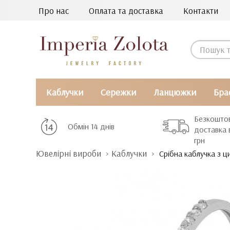
Про нас
Оплата та доставка
Контакти
Каблучки
Сережки
Ланцюжки
Бра
Безкошто
Обмін 14 днів
доставка 
грн
Ювелірні вироби
Каблучки
Срібна каблучка з ц