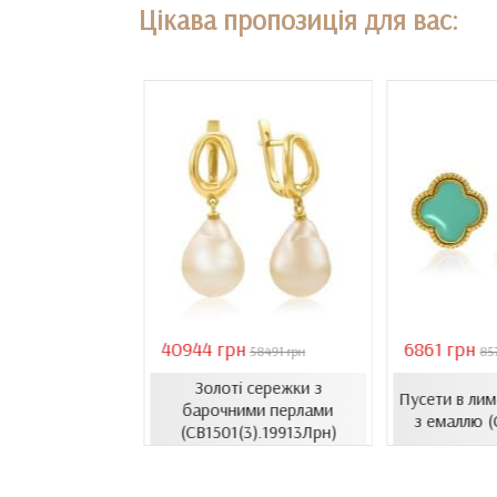
Цікава пропозиція для вас:
40944 грн
6861 грн
18407 грн
58491 грн
85
Золоті сережки з
сети з емаллю
Пусети в ли
барочними перлами
1206.4и)
з емаллю 
(СВ1501(3).19913Лрн)