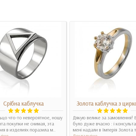
Срібна каблучка
Золота каблучка з цирк
ьцо что-то невероятное, ношу
Дякую велике за замовлення! 
та покупки не снимая, эта
було дуже вчасно : і консульта
ия в изделиях поразила м..
мені надали в Імперія Золота т
ніше
Докладніше