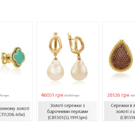
46051 грн
28126 грн
76 грн
65787 грн
40
Золоті сережки з
Сережки в 
монному золоті
барочними перлами
золоті з 
(СП1206.4Ли)
(СВ1501(3).19913рн)
(СВ1514