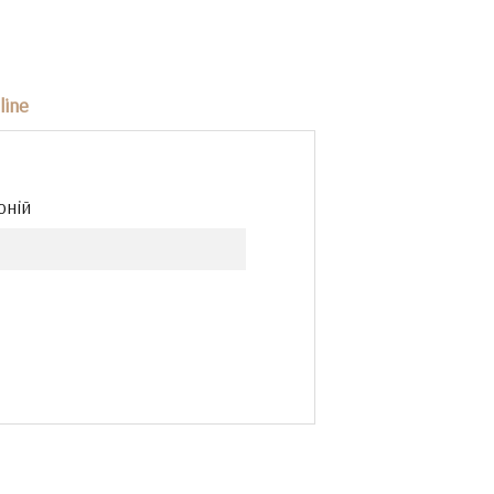
line
оній