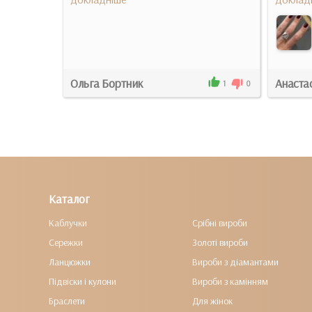
Ольга Бортник
Анаста
0
0
1
0
Каталог
Каблучки
Срібні вироби
Сережки
Золоті вироби
Ланцюжки
Вироби з діамантами
Підвіски і кулони
Вироби з камінням
Браслети
Для жінок