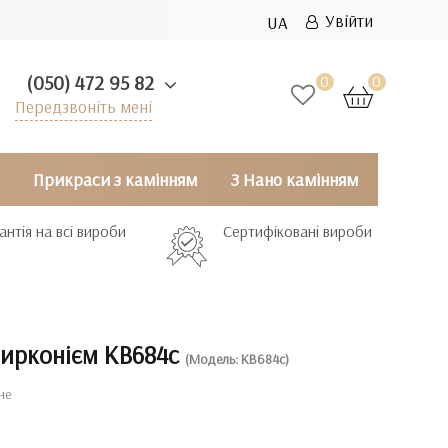
Увійти
UA
(050) 472 95 82
0
0
Передзвоніть мені
Прикраси з камінням
З Нано камінням
антія на всі вироби
Сертифіковані вироби
цирконієм КВ684с
(Модель: КВ684с)
не