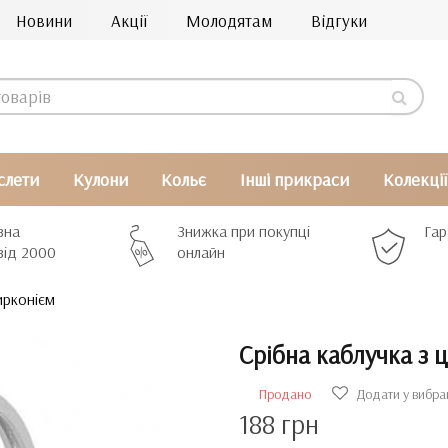
Новини
Акції
Молодятам
Відгуки
слети
Кулони
Кольє
Інші прикраси
Колекції
вна
Знижка при покупці
Гар
від 2000
онлайн
ирконієм
Срібна каблучка з 
Продано
Додати у вибра
188 грн