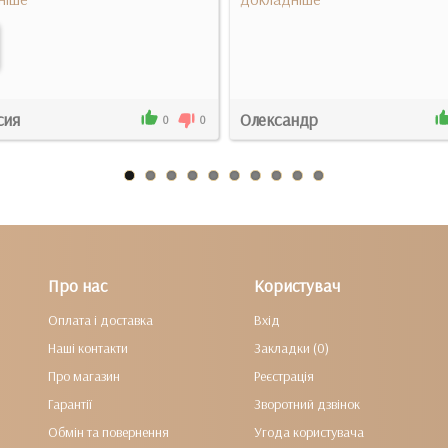
сия
Олександр
0
0
Про нас
Користувач
Оплата і доставка
Вхід
Наші контакти
Закладки (0)
Про магазин
Реєстрація
Гарантії
Зворотний дзвінок
Обмін та повернення
Угода користувача