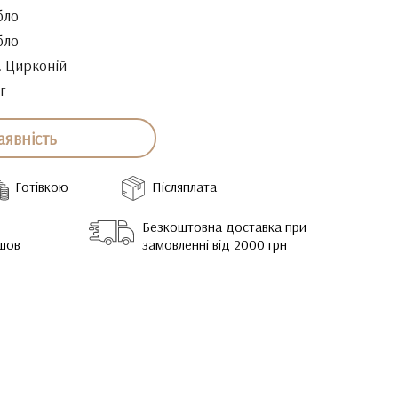
бло
бло
. Цирконій
г
аявність
Готівкою
Післяплата
Безкоштовна доставка при
йшов
замовленні від 2000 грн