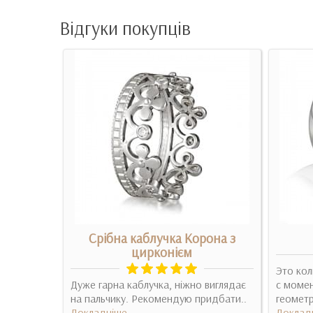
Відгуки покупців
Срібна каблучка Корона з
цирконієм
чна,
Это кол
Дуже гарна каблучка, ніжно виглядає
с момен
на пальчику. Рекомендую придбати..
геометр
Докладніше
Доклад