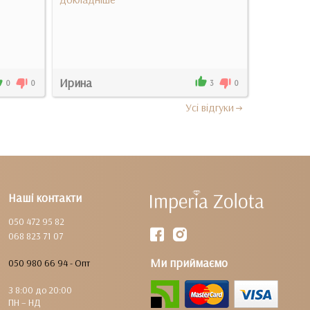
Ирина
Фаи
0
0
3
0
Усi вiдгуки
Наші контакти
050 472 95 82
068 823 71 07
Ми приймаємо
050 980 66 94 - Опт
З 8:00 до 20:00
ПН – НД