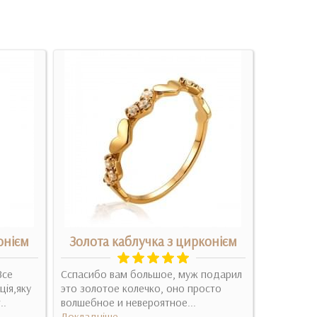
онієм
Золота каблучка з цирконієм
Срібна
Все
Сспасибо вам большое, муж подарил
Купила в 
ція,яку
это золотое колечко, оно просто
очень нра
..
волшебное и невероятное...
человеческ
Докладніше
Докладні