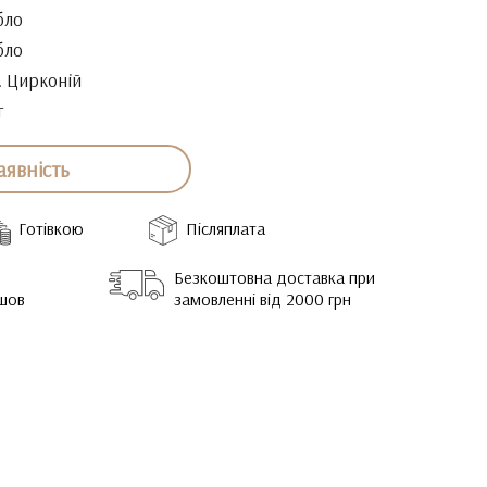
бло
бло
. Цирконій
г
аявність
Готівкою
Післяплата
Безкоштовна доставка при
йшов
замовленні від 2000 грн