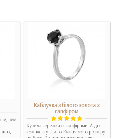
Каблучка з білого золота з
сапфіром
чше, чем
Очень пон
Купила сережки із сапфірами. А до
представл
ещью,
комплекту Цього Кільця мого розміру
смотрелос
не було. За допомогою консульт..
Докладні