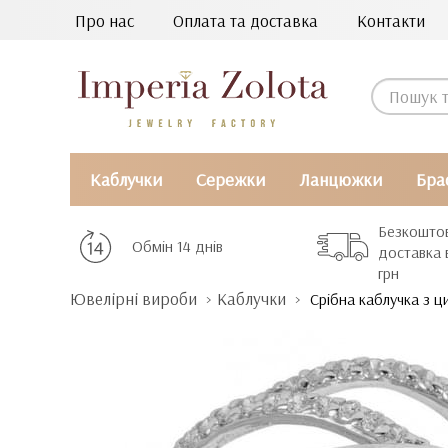
Про нас
Оплата та доставка
Контакти
Каблучки
Сережки
Ланцюжки
Бра
Безкошто
Обмін 14 днів
доставка 
грн
Ювелірні вироби
Каблучки
Срібна каблучка з ц