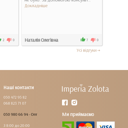
Докладніше
Наталія Олегівна
Маргари
2
0
7
0
Усi вiдгуки
Наші контакти
050 472 95 82
068 823 71 07
Ми приймаємо
050 980 66 94 - Опт
З 8:00 до 20:00