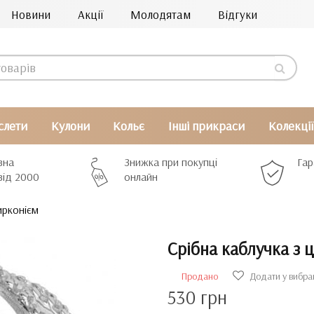
Новини
Акції
Молодятам
Відгуки
слети
Кулони
Кольє
Інші прикраси
Колекції
вна
Знижка при покупці
Гар
від 2000
онлайн
ирконієм
Срібна каблучка з 
Продано
Додати у вибра
530 грн