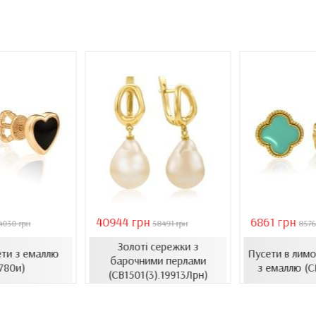
40944 грн
6861 грн
4030 грн
58491 грн
8576
Золоті сережки з
ети з емаллю
Пусети в лимо
барочними перлами
780и)
з емаллю (С
(СВ1501(3).19913Лрн)