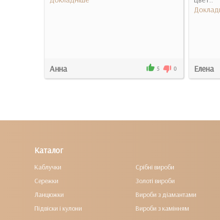
Доклад
Анна
Елена
0
0
5
0
Каталог
Каблучки
Срібні вироби
Сережки
Золоті вироби
Ланцюжки
Вироби з діамантами
Підвіски і кулони
Вироби з камінням