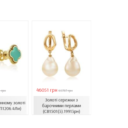
46051 грн
28126 грн
 грн
65787 грн
4018
Золоті сережки з
Сережки в л
нному золоті
барочними перлами
золоті з ци
П1206.4Ли)
(СВ1501(3).19913рн)
(СВ1514.