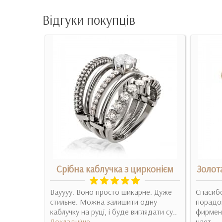
Відгуки покупців
рконієм
Срібна каблучка з цирконієм
Золот
колечко.
Вауууу. Воно просто шикарне. Дуже
Спасибо
стильне. Можна залишити одну
порадов
каблучку на руці, і буде виглядати су..
фирменн
Докладніше
цвет..