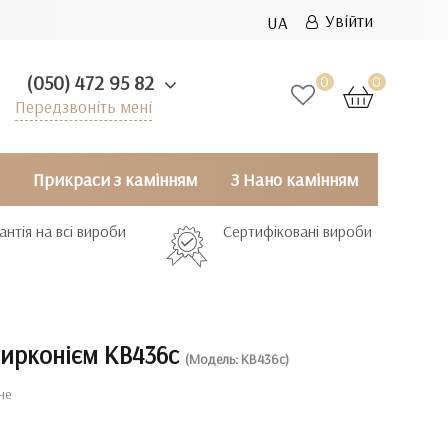
Увійти
UA
(050) 472 95 82
0
0
Передзвоніть мені
Прикраси з камінням
З Нано камінням
антія на всі вироби
Сертифіковані вироби
цирконієм КВ436с
(Модель: КВ436с)
не