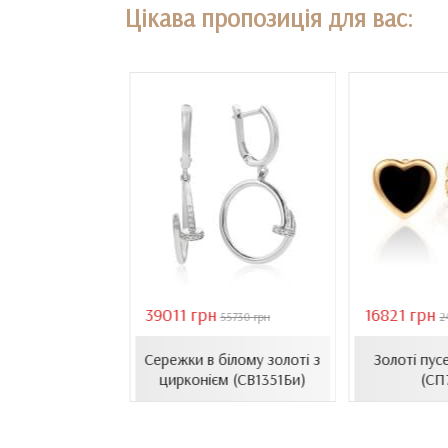
Цікава пропозиція для вас:
39011 грн
16821 грн
18407 грн
55730 грн
2
сети з емаллю
Сережки в білому золоті з
Золоті пус
1206.4и)
цирконієм (СВ1351Би)
(СП