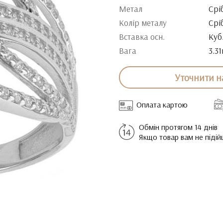
Метал
Срі
Колір металу
Срі
Вставка осн.
Куб
Вага
3.31
Уточнити н
Оплата картою
Обмін протягом 14 днів
Якщо товар вам не піді