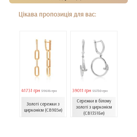
Цікава пропозиція для вас:
41731 грн
39011 грн
16821 
 грн
59616 грн
55730 грн
Сережки в білому
ти з
Золоті сережки з
Зол
золоті з цирконієм
06.4и)
цирконієм (СВ985и)
емал
(СВ1351Би)