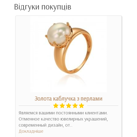
Відгуки покупців
а
Золота каблучка з перлами
Являемся вашими постоянными клиентами.
Оче
ует
Отменное качество ювелирных украшений,
маг
современный дизайн, от..
в че
Докладніше
Док