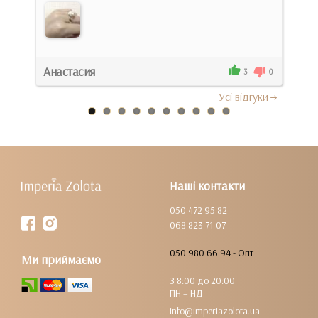
Анастасия
Мар
0
3
0
Усi вiдгуки
Наші контакти
050 472 95 82
068 823 71 07
050 980 66 94 - Опт
Ми приймаємо
З 8:00 до 20:00
ПН – НД
info@imperiazolota.ua