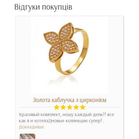
Відгуки покупців
Золота каблучка з цирконієм
Красивый комплект, ношу каждый день!! все
Зак
как я и хотела))новые коллекции супер!..
каче
Докладніше
хочу
Док