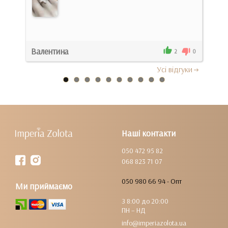
Валентина
Кар
0
2
0
Усi вiдгуки
Наші контакти
050 472 95 82
068 823 71 07
050 980 66 94 - Опт
Ми приймаємо
З 8:00 до 20:00
ПН – НД
info@imperiazolota.ua