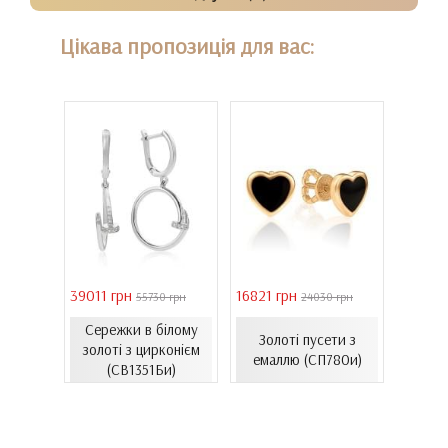
Цікава пропозиція для вас:
39011 грн
16821 грн
40944 
 грн
55730 грн
24030 грн
Сережки в білому
Золо
жки з
Золоті пусети з
золоті з цирконієм
бароч
В985и)
емаллю (СП780и)
(СВ1351Би)
(СВ150