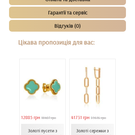
Гарантії та сервіс
Відгуків (0)
Цікава пропозиція для вас:
12885 грн
41731 грн
39011 
18407 грн
59616 грн
ілому
Сере
Золоті пусети з
Золоті сережки з
нтам...
золот