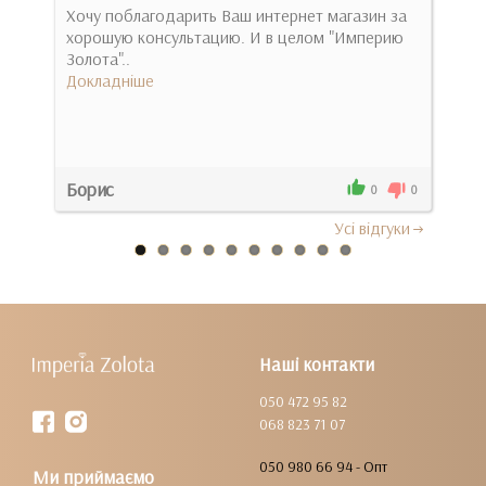
Хочу поблагодарить Ваш интернет магазин за
Ну 
е
хорошую консультацию. И в целом "Империю
кто 
Золота"..
очен
Докладніше
Док
Борис
Аня
0
0
0
Усi вiдгуки
Наші контакти
050 472 95 82
068 823 71 07
050 980 66 94 - Опт
Ми приймаємо