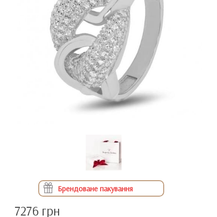
Брендоване пакування
7276 грн