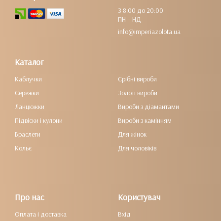
З 8:00 до 20:00
ПН – НД
info@imperiazolota.ua
Каталог
Каблучки
Срібні вироби
Сережки
Золоті вироби
Ланцюжки
Вироби з діамантами
Підвіски і кулони
Вироби з камінням
Браслети
Для жінок
Кольє
Для чоловіків
Про нас
Користувач
Оплата і доставка
Вхід