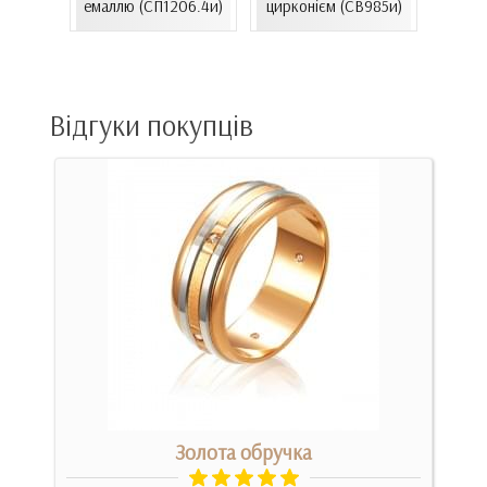
емаллю (СП1206.4и)
цирконієм (СВ985и)
00Бнк)
(
Відгуки покупців
Золота обручка