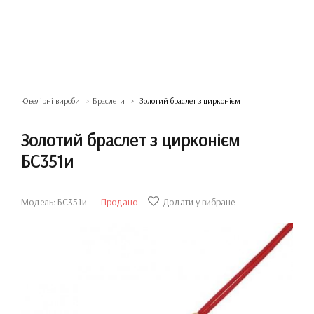
Ювелірні вироби
Браслети
Золотий браслет з цирконієм
Золотий браслет з цирконієм
БС351и
Модель: БС351и
Продано
Додати у вибране