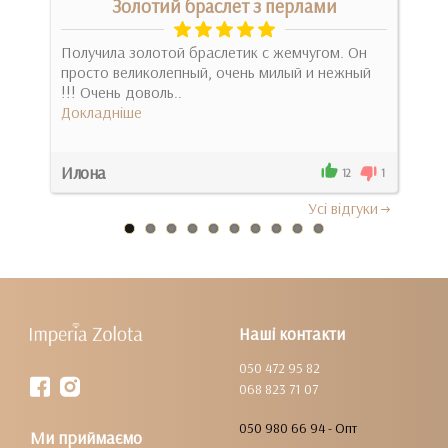
Золотий браслет з перлами
Получила золотой браслетик с жемчугом. Он
Бра
просто великолепный, очень милый и нежный
для 
е
!!! Очень доволь..
моло
Докладніше
Док
Илона
Іри
0
12
1
Усi вiдгуки
Наші контакти
050 472 95 82
068 823 71 07
050 980 66 94 - Опт
Ми приймаємо