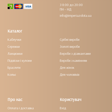
З 8:00 до 20:00
ПН – НД
info@imperiazolota.ua
Каталог
Каблучки
Срібні вироби
Сережки
Золоті вироби
Ланцюжки
Вироби з діамантами
Підвіски і кулони
Вироби з камінням
Браслети
Для жінок
Кольє
Для чоловіків
Про нас
Користувач
Оплата і доставка
Вхід