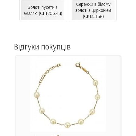
лому
Сережки в білому
Золоті пусети з
Зол
антами
золоті з цирконієм
емаллю (СП1206.4и)
емал
00Бнк)
(СВ1351Би)
Відгуки покупців