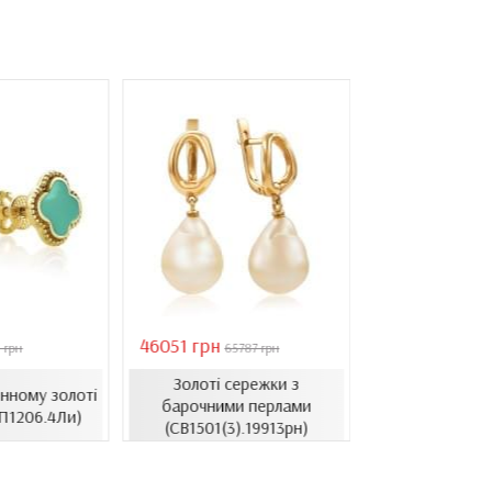
46051 грн
28126 грн
 грн
65787 грн
4018
Золоті сережки з
Сережки в л
нному золоті
барочними перлами
золоті з ци
П1206.4Ли)
(СВ1501(3).19913рн)
(СВ1514.