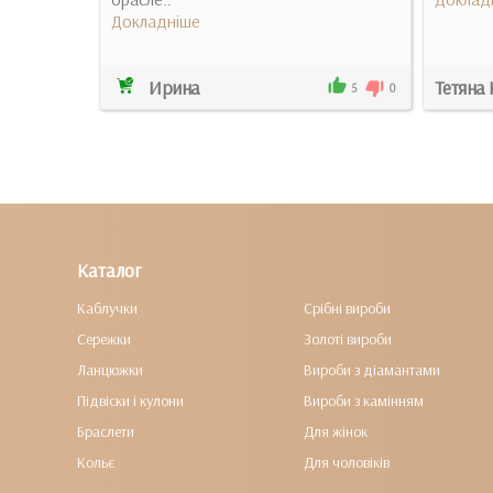
Докладніше
Ирина
Тетяна
0
0
5
0
Каталог
Каблучки
Срібні вироби
Сережки
Золоті вироби
Ланцюжки
Вироби з діамантами
Підвіски і кулони
Вироби з камінням
Браслети
Для жінок
Кольє
Для чоловіків