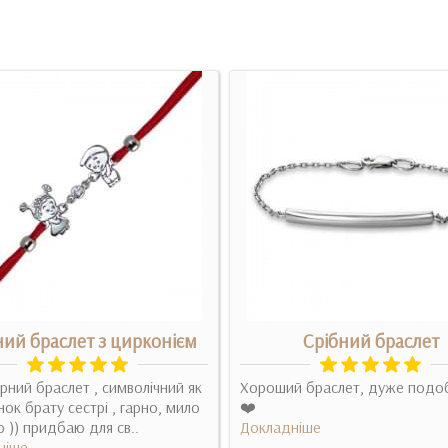
ний браслет з цирконієм
Срібний браслет
рний браслет , символічний як
Хороший браслет, дуже подо
ок брату сестрі , гарно, мило
❤️
о )) придбаю для св..
Докладніше
ніше