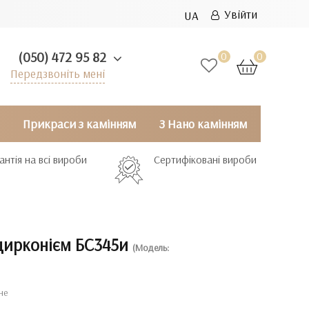
Увійти
UA
(050) 472 95 82
0
0
Передзвоніть мені
Прикраси з камінням
З Нано камінням
антія на всі вироби
Сертифіковані вироби
 цирконієм БС345и
(Модель:
не