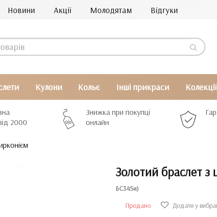
Новини
Акції
Молодятам
Відгуки
слети
Кулони
Кольє
Інші прикраси
Колекції
вна
Знижка при покупці
Гар
від 2000
онлайн
ирконієм
Золотий браслет з
БС345и)
Продано
Додати у вибра