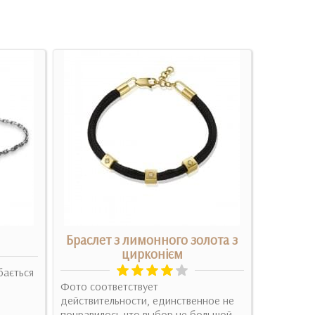
Браслет з лимонного золота з
Брасле
цирконієм
бається
Фото соответствует
Купила мі
действительности, единственное не
браслет т
понравилось что выбор не большой
подобалос