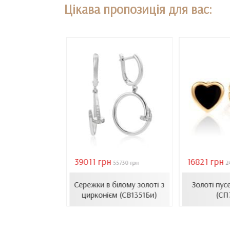
Цікава пропозиція для вас:
39011 грн
16821 грн
18407 грн
55730 грн
2
сети з емаллю
Сережки в білому золоті з
Золоті пус
1206.4и)
цирконієм (СВ1351Би)
(СП