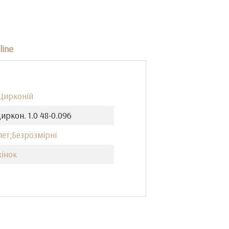
line
 Цирконій
иркон. 1.0 48-0.096
лет;Безрозмірні
жінок