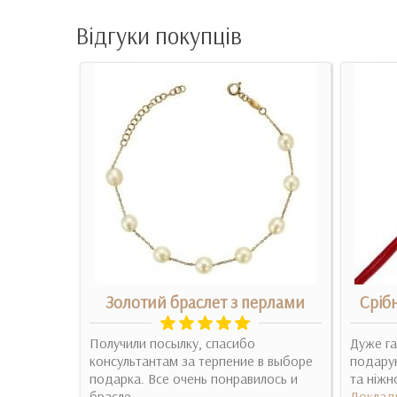
Відгуки покупців
олоті з
Золотий браслет з перлами
Сріб
Получили посылку, спасибо
Дуже га
ка в тот
консультантам за терпение в выборе
подарун
ивно,
подарка. Все очень понравилось и
та ніжн
 цепь!..
брасле..
Доклад