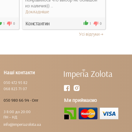
из наличия)) ..
Докладні
Докладніше
Константин
Лилия Бу
1
0
1
0
Усi вiдгуки
Наші контакти
050 472 95 82
068 823 71 07
Ми приймаємо
050 980 66 94 - Опт
З 8:00 до 20:00
ПН – НД
info@imperiazolota.ua