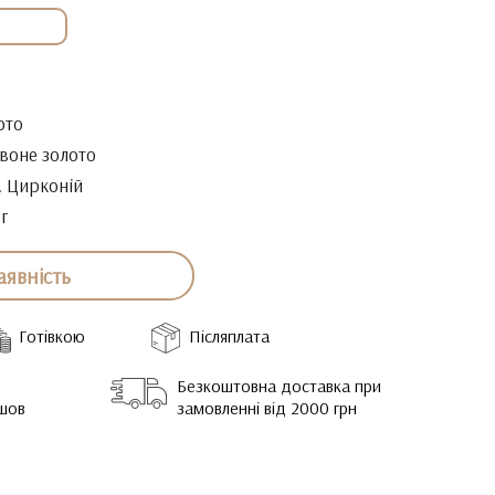
ото
воне золото
. Цирконій
2г
аявність
Готівкою
Післяплата
Безкоштовна доставка при
йшов
замовленні від 2000 грн