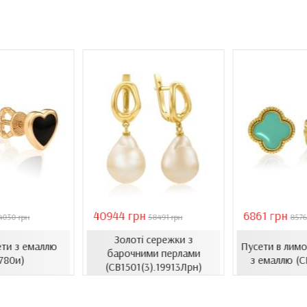
40944 грн
6861 грн
4030 грн
58491 грн
8576
Золоті сережки з
ети з емаллю
Пусети в лимо
барочними перлами
780и)
з емаллю (С
(СВ1501(3).19913Лрн)