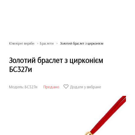
Ювелірні вироби
Браслети
Золотий браслет з цирконієм
Золотий браслет з цирконієм
БС327и
Модель: БС327и
Продано
Додати у вибране