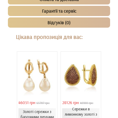
Гарантії та сервіс
Відгуків (0)
Цікава пропозиція для вас:
46051 грн
28126 грн
41731 
 грн
65787 грн
40180 грн
Сережки в
Золоті сережки з
ти з
лимонному золоті з
Золо
барочними перлами